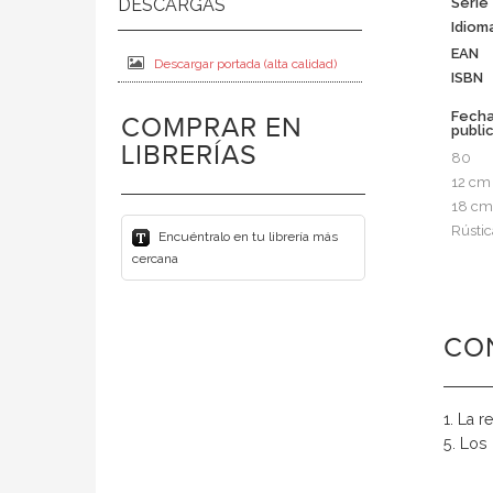
Serie
Idiom
EAN
Descargar portada (alta calidad)
ISBN
Fech
COMPRAR EN
publi
LIBRERÍAS
80
12 cm
18 cm
Rústic
Encuéntralo en tu librería más
cercana
CO
1. La r
5. Los