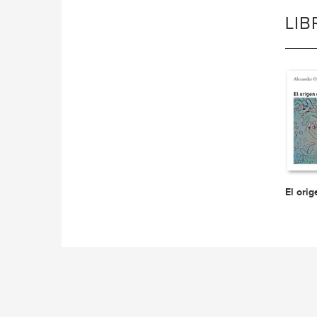
LI
El orig