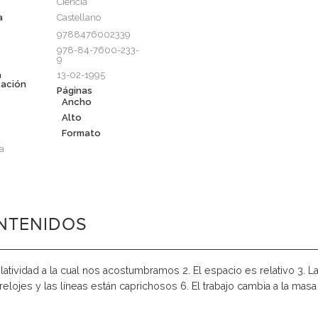
Ciencia
a
Castellano
9788476002339
978-84-7600-233-
9
a
13-02-1995
cación
Páginas
Ancho
Alto
Formato
a
NTENIDOS
elatividad a la cual nos acostumbramos 2. El espacio es relativo 3. La
 relojes y las líneas están caprichosos 6. El trabajo cambia a la ma