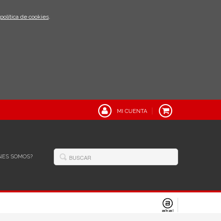
política de cookies
.
MI CUENTA
NES SOMOS?