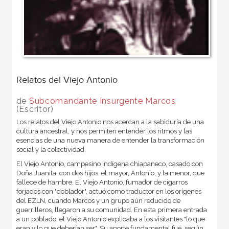
Relatos del Viejo Antonio
de
Subcomandante Insurgente Marcos
(Escritor)
Los relatos del Viejo Antonio nos acercan a la sabiduría de una
cultura ancestral, y nos permiten entender los ritmos y las
esencias de una nueva manera de entender la transformación
social y la colectividad.
El Viejo Antonio, campesino indígena chiapaneco, casado con
Doña Juanita, con dos hijos: el mayor, Antonio, y la menor, que
fallece de hambre. El Viejo Antonio, fumador de cigarros
forjados con "doblador", actuó como traductor en los orígenes
del EZLN, cuando Marcos y un grupo aún reducido de
guerrilleros, llegaron a su comunidad. En esta primera entrada
a un poblado, el Viejo Antonio explicaba a los visitantes "lo que
eran y lo que deberían ser". Su aporte fundamental fue, según