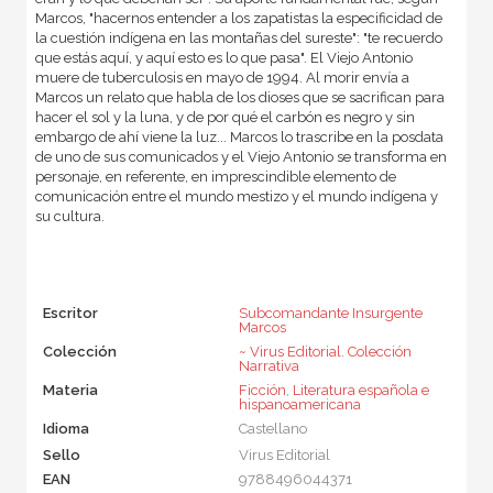
Marcos, "hacernos entender a los zapatistas la especificidad de
la cuestión indígena en las montañas del sureste": "te recuerdo
que estás aquí, y aquí esto es lo que pasa". El Viejo Antonio
muere de tuberculosis en mayo de 1994. Al morir envía a
Marcos un relato que habla de los dioses que se sacrifican para
hacer el sol y la luna, y de por qué el carbón es negro y sin
embargo de ahí viene la luz... Marcos lo trascribe en la posdata
de uno de sus comunicados y el Viejo Antonio se transforma en
personaje, en referente, en imprescindible elemento de
comunicación entre el mundo mestizo y el mundo indígena y
su cultura.
Escritor
Subcomandante Insurgente
Marcos
Colección
~ Virus Editorial. Colección
Narrativa
Materia
Ficción
,
Literatura española e
hispanoamericana
Idioma
Castellano
Sello
Virus Editorial
EAN
9788496044371