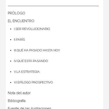
PRÓLOGO
EL ENCUENTRO
I.SER REVOLUCIONARIO
II.PARÍS
III.QUÉ HA PASADO HASTA HOY
IV.QUÉ ESTÁ PASANDO
V.LA ESTRATEGIA
VI.EPÍLOGO PROSPECTIVO
Nota del autor
Bibliografía
Fuente de las ilustraciones