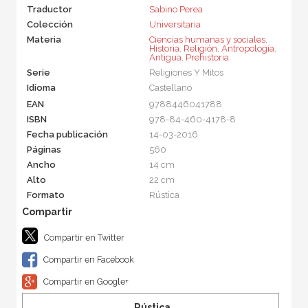
Traductor
Sabino Perea
Colección
Universitaria
Materia
Ciencias humanas y sociales
,
Historia
,
Religión
,
Antropología
,
Antigua
,
Prehistoria
Serie
Religiones Y Mitos
Idioma
Castellano
EAN
9788446041788
ISBN
978-84-460-4178-8
Fecha publicación
14-03-2016
Páginas
560
Ancho
14 cm
Alto
22 cm
Formato
Rústica
Compartir en Twitter
Compartir en Facebook
Compartir en Google+
Rústica