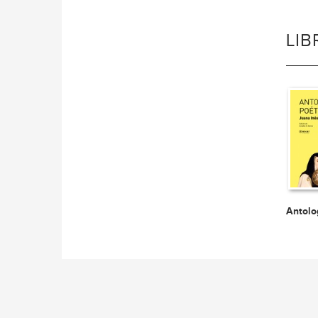
LI
Antolo