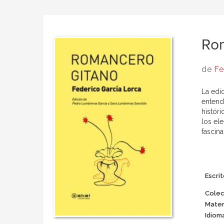
Ro
de
Fe
La edi
entend
históri
los el
fascina
Escrit
Colec
Mater
Idiom