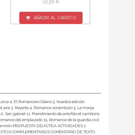
10,58 €
AÑADIR AL CARRITO
Lorca 4. El Romancero Gitano 5. Nuestra edición
 aire 3. Reyerta 4. Romance sonámbulo 5. La monja
10. San gabriel 11. Prendimiento de antoñito el camborio
. Romance del emplazado 15. Romance de la guardia civil
mar y amnón PROPUESTA DIDÁCTICA ACTIVIDADES 1.
idades TEXTOS COMPLEMENTARIOS COMENTARIO DE TEXTO