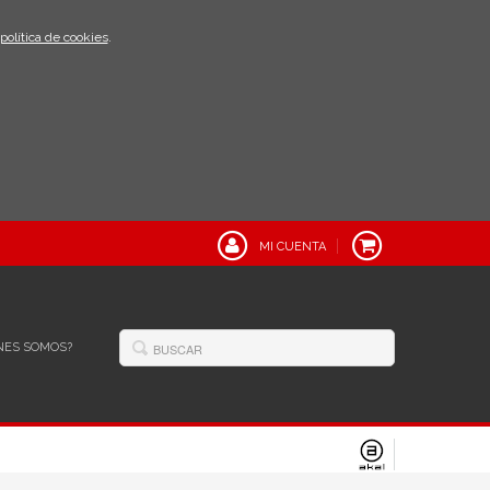
política de cookies
.
MI CUENTA
NES SOMOS?