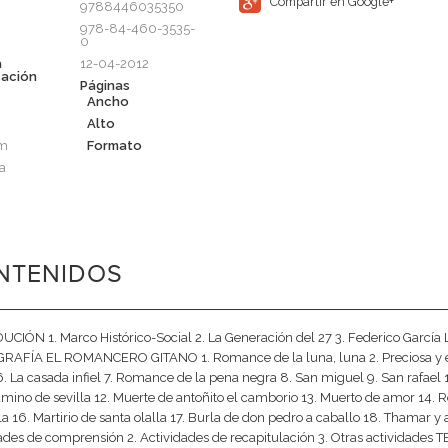
Compartir en Google+
9788446035350
978-84-460-3535-
0
a
12-04-2012
cación
Páginas
Ancho
Alto
cm
Formato
a
NTENIDOS
CIÓN 1. Marco Histórico-Social 2. La Generación del 27 3. Federico García 
RAFÍA EL ROMANCERO GITANO 1. Romance de la luna, luna 2. Preciosa y el
6. La casada infiel 7. Romance de la pena negra 8. San miguel 9. San rafael 
amino de sevilla 12. Muerte de antoñito el camborio 13. Muerto de amor 14
a 16. Martirio de santa olalla 17. Burla de don pedro a caballo 18. Tha
dades de comprensión 2. Actividades de recapitulación 3. Otras activ