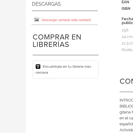
EAN
ISBN
Fech
Descargar portada (alta calidad)
publi
256
COMPRAR EN
14 cm
LIBRERÍAS
21,5 
Rústic
Encuéntralo en tu librería más
cercana
CO
INTRODU
BIBLIOG
gitana 
en el c
español
Activi