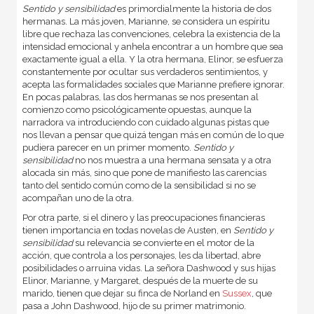
Sentido y sensibilidad
es primordialmente la historia de dos
hermanas. La más joven, Marianne, se considera un espíritu
libre que rechaza las convenciones, celebra la existencia de la
intensidad emocional y anhela encontrar a un hombre que sea
exactamente igual a ella. Y la otra hermana, Elinor, se esfuerza
constantemente por ocultar sus verdaderos sentimientos, y
acepta las formalidades sociales que Marianne prefiere ignorar.
En pocas palabras, las dos hermanas se nos presentan al
comienzo como psicológicamente opuestas, aunque la
narradora va introduciendo con cuidado algunas pistas que
nos llevan a pensar que quizá tengan más en común de lo que
pudiera parecer en un primer momento.
Sentido y
sensibilidad
no nos muestra a una hermana sensata y a otra
alocada sin más, sino que pone de manifiesto las carencias
tanto del sentido común como de la sensibilidad si no se
acompañan uno de la otra.
Por otra parte, si el dinero y las preocupaciones financieras
tienen importancia en todas novelas de Austen, en
Sentido y
sensibilidad
su relevancia se convierte en el motor de la
acción, que controla a los personajes, les da libertad, abre
posibilidades o arruina vidas. La señora Dashwood y sus hijas
Elinor, Marianne, y Margaret, después de la muerte de su
marido, tienen que dejar su finca de Norland en
Sussex
, que
pasa a John Dashwood, hijo de su primer matrimonio.