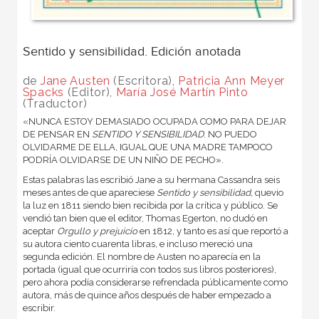
Sentido y sensibilidad. Edición anotada
de
Jane Austen
(Escritora),
Patricia Ann Meyer
Spacks
(Editor),
María José Martín Pinto
(Traductor)
«NUNCA ESTOY DEMASIADO OCUPADA COMO PARA DEJAR
DE PENSAR EN
SENTIDO Y SENSIBILIDAD
. NO PUEDO
OLVIDARME DE ELLA, IGUAL QUE UNA MADRE TAMPOCO
PODRÍA OLVIDARSE DE UN NIÑO DE PECHO».
Estas palabras las escribió Jane a su hermana Cassandra seis
meses antes de que apareciese
Sentido y sensibilidad,
quevio
la luz en 1811 siendo bien recibida por la crítica y público. Se
vendió tan bien que el editor, Thomas Egerton, no dudó en
aceptar
Orgullo y prejuicio
en 1812, y tanto es así que reportó a
su autora ciento cuarenta libras, e incluso mereció una
segunda edición. El nombre de Austen no aparecía en la
portada (igual que ocurriría con todos sus libros posteriores),
pero ahora podía considerarse refrendada públicamente como
autora, más de quince años después de haber empezado a
escribir.