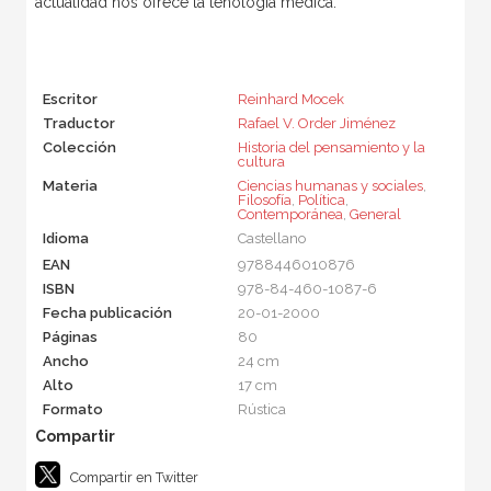
actualidad nos ofrece la tenología médica.
Escritor
Reinhard Mocek
Traductor
Rafael V. Order Jiménez
Colección
Historia del pensamiento y la
cultura
Materia
Ciencias humanas y sociales
,
Filosofía
,
Política
,
Contemporánea
,
General
Idioma
Castellano
EAN
9788446010876
ISBN
978-84-460-1087-6
Fecha publicación
20-01-2000
Páginas
80
Ancho
24 cm
Alto
17 cm
Formato
Rústica
Compartir en Twitter