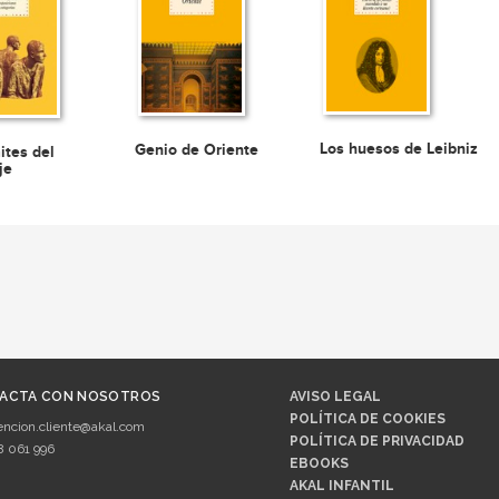
Los huesos de Leibniz
Genio de Oriente
ites del
je
ACTA CON NOSOTROS
AVISO LEGAL
POLÍTICA DE COOKIES
encion.cliente@akal.com
POLÍTICA DE PRIVACIDAD
8 061 996
EBOOKS
AKAL INFANTIL