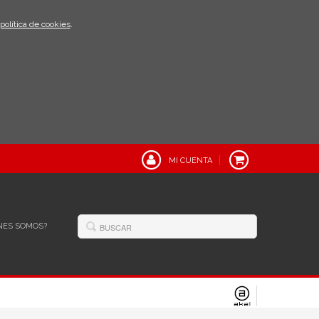
política de cookies
.
MI CUENTA
NES SOMOS?