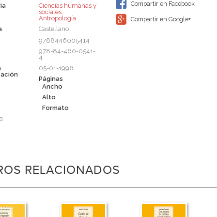
Compartir en Facebook
ia
Ciencias humanas y
sociales
,
Antropología
Compartir en Google+
a
Castellano
9788446005414
978-84-460-0541-
4
a
05-01-1996
cación
Páginas
Ancho
Alto
Formato
a
BROS RELACIONADOS