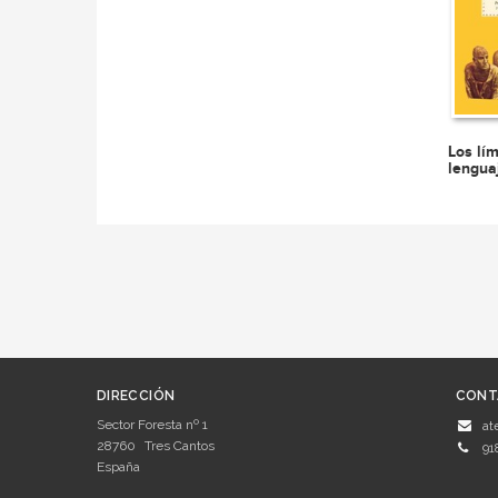
Los lím
lengua
DIRECCIÓN
CONT
Sector Foresta nº 1
at
28760
Tres Cantos
91
España