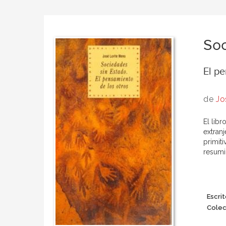
Soc
El pe
de
Jo
El libr
extranj
primit
resumid
Escrit
Colec