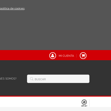
política de cookies
.
MI CUENTA
NES SOMOS?