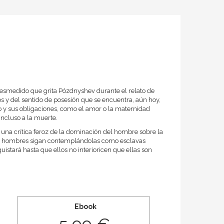
o desmedido que grita Pózdnyshev durante el relato de
 y del sentido de posesión que se encuentra, aún hoy,
 y sus obligaciones, como el amor o la maternidad
incluso a la muerte.
a una crítica feroz de la dominación del hombre sobre la
os hombres sigan contemplándolas como esclavas
istará hasta que ellos no interioricen que ellas son
Ebook