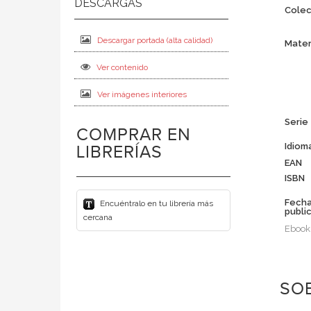
Colec
Descargar portada (alta calidad)
Mater
Ver contenido
Ver imágenes interiores
Serie
COMPRAR EN
Idiom
LIBRERÍAS
EAN
ISBN
Fech
Encuéntralo en tu librería más
publi
cercana
Ebook
SOB