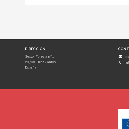
DIRECCIÓN
CONT
Sector Foresta nº 1
at
28760
Tres Cantos
91
España