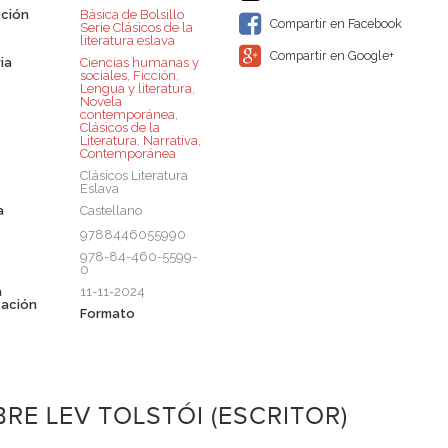
ción
Básica de Bolsillo 
Compartir en Facebook
Serie Clásicos de la
literatura eslava
Compartir en Google+
ia
Ciencias humanas y
sociales
,
Ficción
,
Lengua y literatura
,
Novela
contemporánea
,
Clásicos de la
Literatura
,
Narrativa
,
Contemporánea
Clásicos Literatura
Eslava
a
Castellano
9788446055990
978-84-460-5599-
0
a
11-11-2024
cación
Formato
RE LEV TOLSTÓI (ESCRITOR)