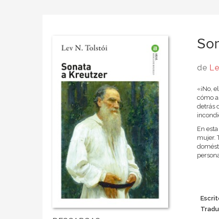
Son
de
Le
«¡No, e
cómo as
detrás 
incondi
En esta
mujer. 
domésti
persona
Escrit
Tradu