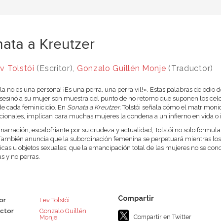
ata a Kreutzer
v Tolstói
(Escritor),
Gonzalo Guillén Monje
(Traductor)
lla no es una persona! ¡Es una perra, una perra vil!». Estas palabras de odi
esinó a su mujer son muestra del punto de no retorno que suponen los celos
de cada feminicidio. En
Sonata a Kreutzer,
Tolstói señala cómo el matrimonio
cionales, implican para muchas mujeres la condena a un infierno en vida o 
 narración, escalofriante por su crudeza y actualidad, Tolstói no solo formul
También anuncia que la subordinación femenina se perpetuará mientras l
cas u objetos sexuales; que la emancipación total de las mujeres no se conqu
s y no perras.
or
Lev Tolstói
ctor
Gonzalo Guillén
Compartir en Twitter
Monje