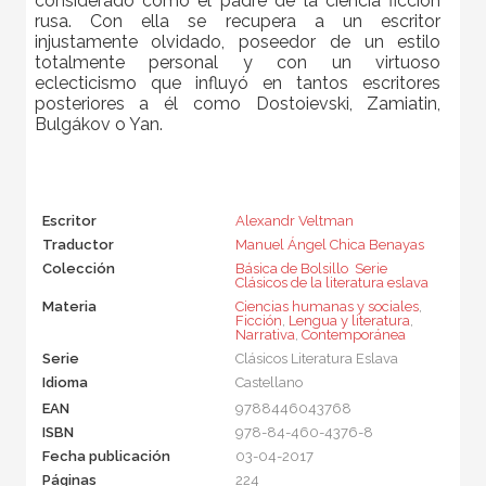
considerado como el padre de la ciencia ficción
rusa. Con ella se recupera a un escritor
injustamente olvidado, poseedor de un estilo
totalmente personal y con un virtuoso
eclecticismo que influyó en tantos escritores
posteriores a él como Dostoievski, Zamiatin,
Bulgákov o Yan.
Escritor
Alexandr Veltman
Traductor
Manuel Ángel Chica Benayas
Colección
Básica de Bolsillo  Serie
Clásicos de la literatura eslava
Materia
Ciencias humanas y sociales
,
Ficción
,
Lengua y literatura
,
Narrativa
,
Contemporánea
Serie
Clásicos Literatura Eslava
Idioma
Castellano
EAN
9788446043768
ISBN
978-84-460-4376-8
Fecha publicación
03-04-2017
Páginas
224