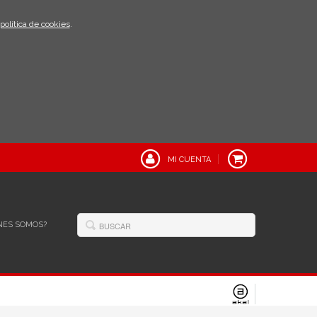
política de cookies
.
MI CUENTA
NES SOMOS?