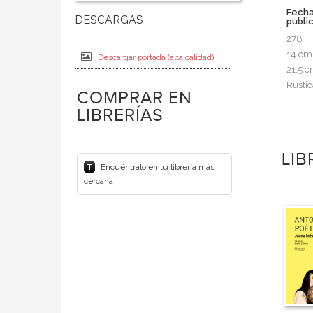
Fech
publi
278
14 cm
Descargar portada (alta calidad)
21,5 
Rústic
COMPRAR EN
LIBRERÍAS
LI
Encuéntralo en tu librería más
cercana