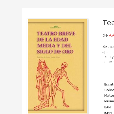
Tea
de
AA
Se tra
aparat
texto 
solucio
Escrit
Colec
Mater
Idiom
EAN
ISBN