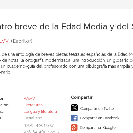
tro breve de la Edad Media y del 
.VV.
(Escritor)
ta de una antología de breves piezas teatrales españolas de la Edad M
o de notas, la ortografía modernizada, una introducción, un glosario 
y un cuaderno-guía del profesorado con una bibliografía más amplia 
nario.
or
AA.VV.
ción
Literaturas
Compartir en Twitter
ia
Lengua y literatura
a
Castellano
Compartir en Facebook
9788446017257
Compartir en Google+
978-84-460-1725-7