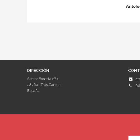
Antolo
DIRECCIÓN
CONT
Sector Foresta nº 1
at
28760
Tres Cantos
91
España