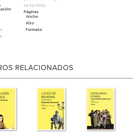
a
14-05-2003
cación
Páginas
Ancho
Alto
cm
Formato
a
BROS RELACIONADOS