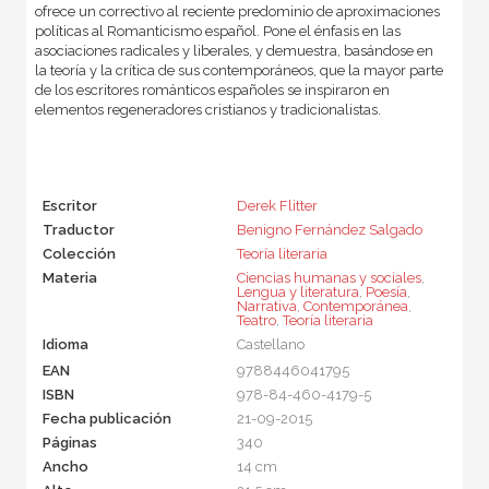
ofrece un correctivo al reciente predominio de aproximaciones
políticas al Romanticismo español. Pone el énfasis en las
asociaciones radicales y liberales, y demuestra, basándose en
la teoría y la crítica de sus contemporáneos, que la mayor parte
de los escritores románticos españoles se inspiraron en
elementos regeneradores cristianos y tradicionalistas.
Escritor
Derek Flitter
Traductor
Benigno Fernández Salgado
Colección
Teoría literaria
Materia
Ciencias humanas y sociales
,
Lengua y literatura
,
Poesía
,
Narrativa
,
Contemporánea
,
Teatro
,
Teoría literaria
Idioma
Castellano
EAN
9788446041795
ISBN
978-84-460-4179-5
Fecha publicación
21-09-2015
Páginas
340
Ancho
14 cm