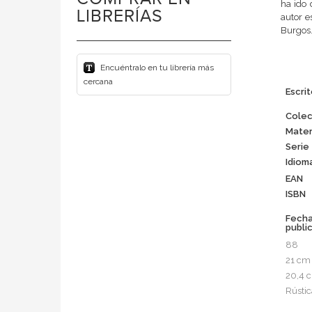
ha ido 
LIBRERÍAS
autor e
Burgos
Encuéntralo en tu librería más
cercana
Escrit
Colec
Mater
Serie
Idiom
EAN
ISBN
Fech
publi
88
21 cm
20,4 
Rústic