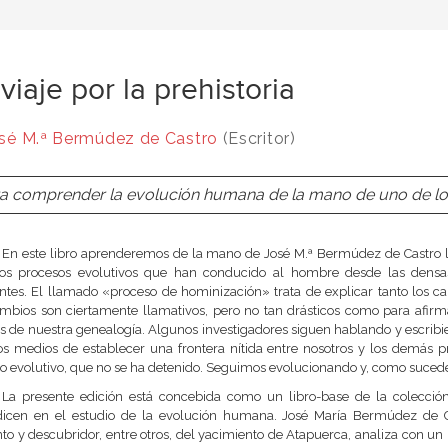
viaje por la prehistoria
sé M.ª Bermúdez de Castro
(Escritor)
a comprender la evolución humana de la mano de uno de lo
En este libro aprenderemos de la mano de José M.ª Bermúdez de Castro l
los procesos evolutivos que han conducido al hombre desde las densas 
ntes. El llamado «proceso de hominización» trata de explicar tanto los
mbios son ciertamente llamativos, pero no tan drásticos como para afi
s de nuestra genealogía. Algunos investigadores siguen hablando y escrib
os medios de establecer una frontera nítida entre nosotros y los demás 
o evolutivo, que no se ha detenido. Seguimos evolucionando y, como sucede 
La presente edición está concebida como un libro-base de la colección
dicen en el estudio de la evolución humana. José María Bermúdez de C
 y descubridor, entre otros, del yacimiento de Atapuerca, analiza con un l