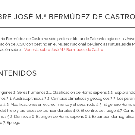
RE JOSÉ M.ª BERMÚDEZ DE CASTRO
ría Bermúdez de Castro ha sido profesor titular de Paleontología de la Uni
gación del CSIC con destino en el Museo Nacional de Ciencias Naturales de Ma
gación sobre...
Ver más sobre José M.ª Bermúdez de Castro
NTENIDOS
orígenes 2. Seres humanos 2.1. Clasificación de Homo sapiens 2.2. Explorando
os 3.1. Australopithecus 3.2. Cambios climáticos y geológicos 3.3. Los pará
ca 4.2. Modificaciones en el crecimiento y el desarrollo 4.3. El género Homo
del hielo y las raíces de los neandertales 4.6. El control del fuego 4.7. Com
ensis 5.2. Denisova 6. El origen de Homo sapiens 6.1. Expansión demográfic
o 7. Epílogo