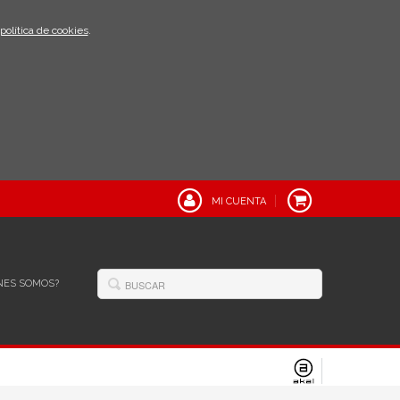
política de cookies
.
MI CUENTA
NES SOMOS?