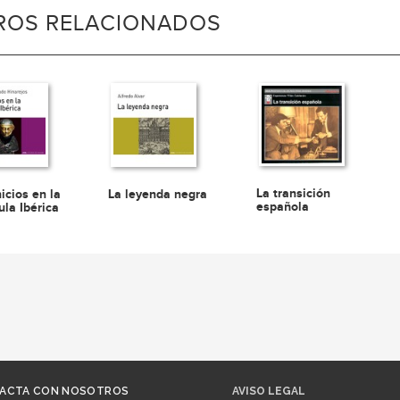
BROS RELACIONADOS
La transición
icios en la
La leyenda negra
española
ula Ibérica
ACTA CON NOSOTROS
AVISO LEGAL