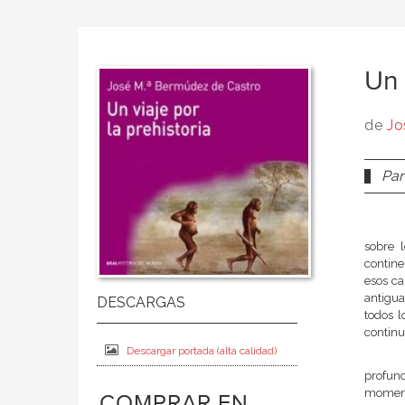
Un 
de
Jo
Par
sobre 
contine
esos ca
antigua
todos l
continu
Descargar portada (alta calidad)
profun
momento
COMPRAR EN