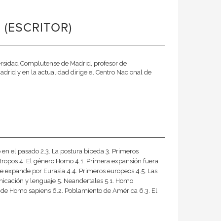
 (ESCRITOR)
versidad Complutense de Madrid, profesor de
drid y en la actualidad dirige el Centro Nacional de
 en el pasado 2.3. La postura bípeda 3. Primeros
ntropos 4. El género Homo 4.1. Primera expansión fuera
 se expande por Eurasia 4.4. Primeros europeos 4.5. Las
unicación y lenguaje 5. Neandertales 5.1. Homo
a de Homo sapiens 6.2. Poblamiento de América 6.3. El