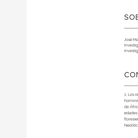
SOB
José Ma
Investi
Investi
CO
1. Los 
hominin
de Áfri
edades 
floresi
Neolític