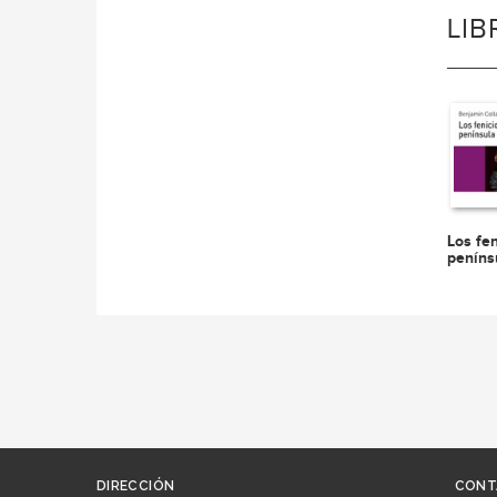
LI
Los fen
peníns
DIRECCIÓN
CONT