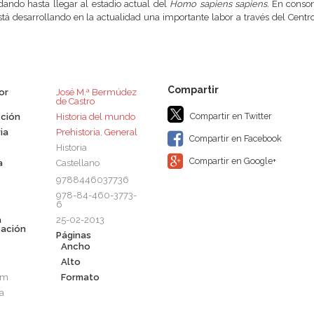
dando hasta llegar al estadio actual del
Homo sapiens sapiens.
En consona
stá desarrollando en la actualidad una importante labor a través del Cen
.
or
José M.ª Bermúdez
de Castro
Compartir en Twitter
ción
Historia del mundo
ia
Prehistoria
,
General
Compartir en Facebook
Historia
Compartir en Google+
a
Castellano
9788446037736
978-84-460-3773-
6
a
25-02-2013
cación
Páginas
Ancho
Alto
cm
Formato
a