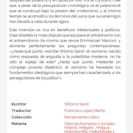
después del judaísmo y en oposición a él. Por el contrario, cree
que, a pesar de la presuposición cronológica, es el judaísmo el
que se construyó bajo la presión del cristianismo, y al mismo
tiempo se acomodó a los términos del juicio que sus enemigos
han llevado a cabo durante siglos.
Esta inversión es rica en beneficios intelectuales y políticos.
Deja obsoleta la mala disputa que equipara el antisionismo con
el antisemitismo (la misma que revive Emmanuel Macron), y
alimenta perfectamente las preguntas contemporáneas:
«¿Hasta qué punto –escribe Shlomo Sand– el sionismo, nacido
como respuesta de angustia a la judeofobia moderna, no ha
sido el espejo de esta? ¿Hasta qué punto, mediante un
complejo proceso dialéctico, el sionismo ha heredado los
fundamentos ideológicos que siempre han caracterizado a los
perseguidores de los judíos?».
Escritor
Shlomo Sand
Traductor
Francisco López Martín
Colección
Pensamiento crítico
Materia
Ciencias humanas y sociales
,
Historia
,
Religión
,
Antigua
,
Historiografía, metodología y