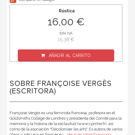
Rústica
16,00 €
SIN IVA
15,38 €
AÑADIR AL CARRITO
SOBRE FRANÇOISE VERGÈS
(ESCRITORA)
Françoise Vergès es una feminista francesa, profesora en el
Goldsmiths College de Londres y presidenta del Comité para la
memoria y la historia de la esclavitud (www.cpmhe.fr), así
como de la asociación "Décoloniser les arts". Es autora de varios
libros y artículos en francés e i...
Ver más sobre Françoise