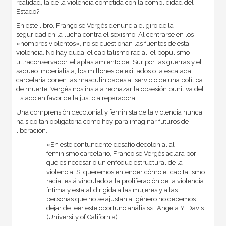
realidad, la de la violencia cometida con la complicidad del
Estado?
En este libro, Françoise Vergès denuncia el giro de la
seguridad en la lucha contra el sexismo. Al centrarse en los
«hombres violentos», no se cuestionan las fuentes de esta
violencia. No hay duda, el capitalismo racial, el populismo
ultraconservador, el aplastamiento del Sur por las guerras y el
saqueo imperialista, los millones de exiliados o la escalada
carcelaria ponen las masculinidades al servicio de una política
de muerte. Vergès nos insta a rechazar la obsesión punitiva del
Estado en favor de la justicia reparadora.
Una comprensión decolonial y feminista de la violencia nunca
ha sido tan obligatoria como hoy para imaginar futuros de
liberación.
«En este contundente desafío decolonial al
feminismo carcelario, Francoise Vergès aclara por
qué es necesario un enfoque estructural de la
violencia. Si queremos entender cómo el capitalismo
racial está vinculado a la proliferación de la violencia
íntima y estatal dirigida a las mujeres y a las
personas que no se ajustan al género no debemos
dejar de leer este oportuno análisis». Angela Y. Davis
(University of California)