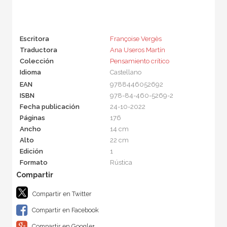
Escritora
Françoise Vergès
Traductora
Ana Useros Martín
Colección
Pensamiento crítico
Idioma
Castellano
EAN
9788446052692
ISBN
978-84-460-5269-2
Fecha publicación
24-10-2022
Páginas
176
Ancho
14 cm
Alto
22 cm
Edición
1
Formato
Rústica
Compartir en Twitter
Compartir en Facebook
Compartir en Google+