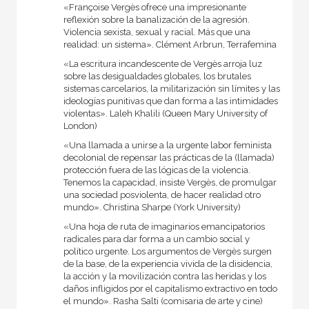
«Françoise Vergès ofrece una impresionante
reflexión sobre la banalización de la agresión.
Violencia sexista, sexual y racial. Más que una
realidad: un sistema». Clément Arbrun, Terrafemina
«La escritura incandescente de Vergès arroja luz
sobre las desigualdades globales, los brutales
sistemas carcelarios, la militarización sin límites y las
ideologías punitivas que dan forma a las intimidades
violentas». Laleh Khalili (Queen Mary University of
London)
«Una llamada a unirse a la urgente labor feminista
decolonial de repensar las prácticas de la (llamada)
protección fuera de las lógicas de la violencia.
Tenemos la capacidad, insiste Vergès, de promulgar
una sociedad posviolenta, de hacer realidad otro
mundo». Christina Sharpe (York University)
«Una hoja de ruta de imaginarios emancipatorios
radicales para dar forma a un cambio social y
político urgente. Los argumentos de Vergès surgen
de la base, de la experiencia vivida de la disidencia,
la acción y la movilización contra las heridas y los
daños infligidos por el capitalismo extractivo en todo
el mundo». Rasha Salti (comisaria de arte y cine)