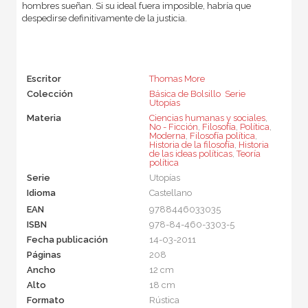
hombres sueñan. Si su ideal fuera imposible, habría que
despedirse definitivamente de la justicia.
Escritor
Thomas More
Colección
Básica de Bolsillo  Serie
Utopías
Materia
Ciencias humanas y sociales
,
No - Ficción
,
Filosofía
,
Política
,
Moderna
,
Filosofía política
,
Historia de la filosofía
,
Historia
de las ideas políticas
,
Teoría
política
Serie
Utopías
Idioma
Castellano
EAN
9788446033035
ISBN
978-84-460-3303-5
Fecha publicación
14-03-2011
Páginas
208
Ancho
12 cm
Alto
18 cm
Formato
Rústica