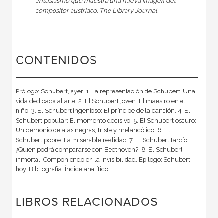
entusiasmo que muestra una nueva imagen del
compositor austriaco. The Library Journal.
CONTENIDOS
Prólogo: Schubert, ayer. 1. La representación de Schubert: Una
vida dedicada al arte. 2. El Schubert joven: El maestro en el
niño. 3. El Schubert ingenioso: El príncipe de la canción. 4. El
Schubert popular: El momento decisivo. 5. El Schubert oscuro:
Un demonio de alas negras, triste y melancólico. 6. El
Schubert pobre: La miserable realidad. 7. El Schubert tardío:
¿Quién podrá compararse con Beethoven?. 8. El Schubert
inmortal: Componiendo en la invisibilidad. Epílogo: Schubert,
hoy. Bibliografía. Índice analítico.
LIBROS RELACIONADOS