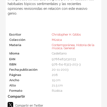
habituales tópicos sentimentales y las recientes
opiniones revisionistas en relación con este evasivo
genio.
Escritor
Christopher H. Gibbs
Colección
Música
Materia
Contemporánea
,
Historia de la
música
,
General
Idioma
Castellano
EAN
9788483232033
ISBN
978-84-8323-203-3
Fecha publicación
20-11-2003
Páginas
208
Ancho
15 cm
Alto
21,5 cm
Formato
Rústica
Compartir en Twitter