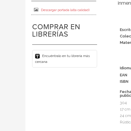
inmen
Descargar portada (alta calidad)
COMPRAR EN
Escrit
LIBRERÍAS
Colec
Mater
Encuéntralo en tu librería más
cercana
Idiom
EAN
ISBN
Fech
publi
304
17 cm
24 cm
Rústic