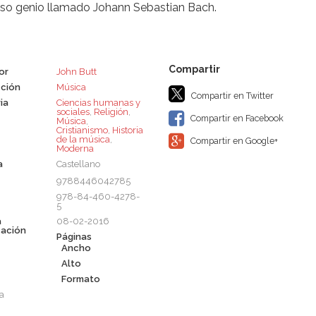
so genio llamado Johann Sebastian Bach.
or
John Butt
ción
Música
Compartir en Twitter
ia
Ciencias humanas y
sociales
,
Religión
,
Compartir en Facebook
Música
,
Cristianismo
,
Historia
de la música
,
Compartir en Google+
Moderna
a
Castellano
9788446042785
978-84-460-4278-
5
a
08-02-2016
cación
Páginas
Ancho
Alto
Formato
a