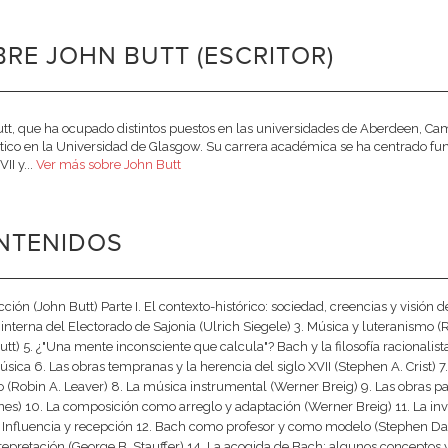
RE JOHN BUTT (ESCRITOR)
tt, que ha ocupado distintos puestos en las universidades de Aberdeen, Camb
tico en la Universidad de Glasgow. Su carrera académica se ha centrado fu
VII y...
Ver más sobre John Butt
NTENIDOS
cción (John Butt) Parte I. El contexto-histórico: sociedad, creencias y visió
a interna del Electorado de Sajonia (Ulrich Siegele) 3. Música y luteranismo 
utt) 5. ¿"Una mente inconsciente que calcula"? Bach y la filosofía racionalista 
úsica 6. Las obras tempranas y la herencia del siglo XVII (Stephen A. Crist) 
co (Robin A. Leaver) 8. La música instrumental (Werner Breig) 9. Las obras 
ones) 10. La composición como arreglo y adaptación (Werner Breig) 11. La 
. Influencia y recepción 12. Bach como profesor y como modelo (Stephen Da
ntepretación (George B. Stauffer) 14. La acogida de Bach: algunos conceptos 