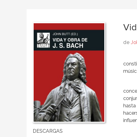
Vid
de
Jo
consti
músic
conce
conjun
hasta
hacer
influe