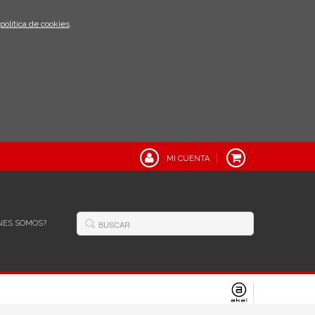
política de cookies
.
MI CUENTA
NES SOMOS?