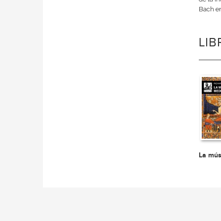
Bach en
LI
La mús