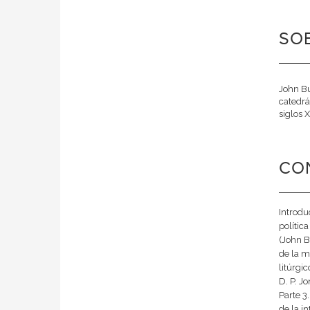
SOB
John Bu
catedrá
siglos X
CO
Introdu
polític
(John B
de la m
litúrgi
D. P. J
Parte 3
de la i