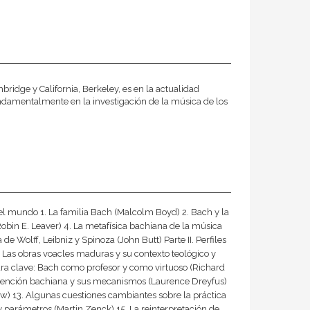
ridge y California, Berkeley, es en la actualidad
ndamentalmente en la investigación de la música de los
n del mundo 1. La familia Bach (Malcolm Boyd) 2. Bach y la
(Robin E. Leaver) 4. La metafísica bachiana de la música
de Wolff, Leibniz y Spinoza (John Butt) Parte II. Perfiles
7. Las obras voacles maduras y su contexto teológico y
para clave: Bach como profesor y como virtuoso (Richard
invención bachiana y sus mecanismos (Laurence Dreyfus)
w) 13. Algunas cuestiones cambiantes sobre la práctica
y parámetros (Martin Zenck) 15. La reinterpretación de