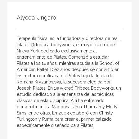
Todos
Colaborador
Alycea Ungaro
Compilador
Compiladora
Terapeuta física, es la fundadora y directora de reaL
Coordinador
Pilates @ tribeca bodyworks, el mayor centro de
Nueva York dedicado exclusivamente al
Editor
entrenamiento de Pilates. Comenzó a estudiar
Pilates a los 14 años, mientras acudía a la School of
Editora
American Ballet. Diez años después se convirtió en
Escritor
instructora certificada de Pilates bajo la tutela de
Romana Kryzanowska, la sucesora elegida por
Escritora
Joseph Pilates. En 1995 creó Tribeca Bodyworks, un
estudio dedicado a la enseñanza de las técnicas
Ilustrador
clásicas de esta disciplina. Allí ha entrenado
personalmente a Madonna, Uma Thurman y Molly
Prologuista
Sims, entre otras. En 2003 colaboró con Christy
Traductor
Turlington y Puma para crear el primer calzado
específicamente diseñado para Pilates.
Traductora