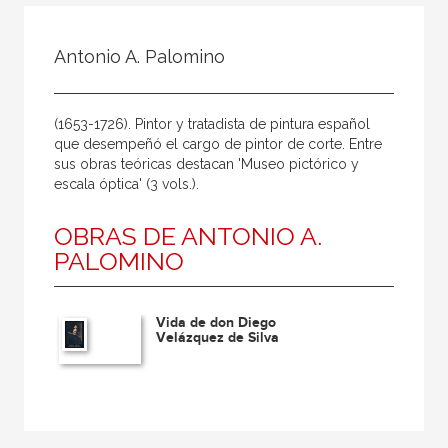
Todos
Colaborador
Antonio A. Palomino
Compilador
Compiladora
(1653-1726). Pintor y tratadista de pintura español
Coordinador
que desempeñó el cargo de pintor de corte. Entre
sus obras teóricas destacan 'Museo pictórico y
Editor
escala óptica' (3 vols.).
Editora
OBRAS DE ANTONIO A.
Escritor
PALOMINO
Escritora
Ilustrador
Vida de don Diego
Velázquez de Silva
Prologuista
Traductor
Traductora