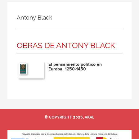
Todos
Colaborador
Antony Black
Compilador
Compiladora
OBRAS DE ANTONY BLACK
Coordinador
Editor
El pensamiento político en
Editora
Europa, 1250-1450
Escritor
Escritora
Ilustrador
Prologuista
© COPYRIGHT 2026, AKAL
Traductor
Traductora