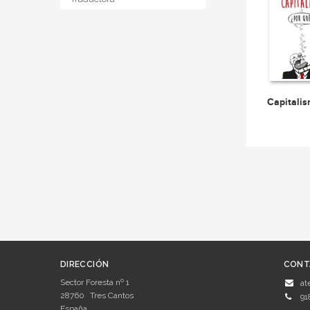
Capitali
DIRECCIÓN
CONT
Sector Foresta nº 1
at
28760
Tres Cantos
91
España