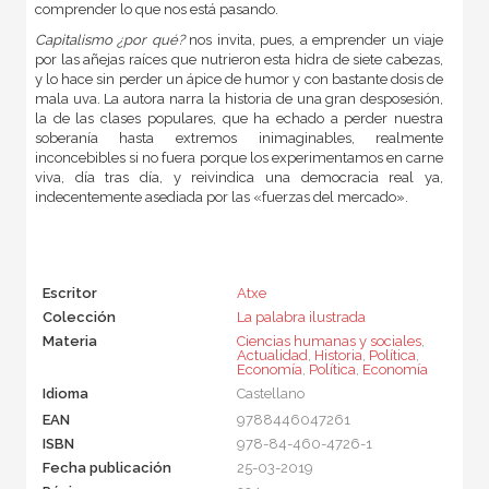
comprender lo que nos está pasando.
Capitalismo ¿por qué?
nos invita, pues, a emprender un viaje
por las añejas raíces que nutrieron esta hidra de siete cabezas,
y lo hace sin perder un ápice de humor y con bastante dosis de
mala uva. La autora narra la historia de una gran desposesión,
la de las clases populares, que ha echado a perder nuestra
soberanía hasta extremos inimaginables, realmente
inconcebibles si no fuera porque los experimentamos en carne
viva, día tras día, y reivindica una democracia real ya,
indecentemente asediada por las «fuerzas del mercado».
Escritor
Atxe
Colección
La palabra ilustrada
Materia
Ciencias humanas y sociales
,
Actualidad
,
Historia
,
Política
,
Economía
,
Política
,
Economía
Idioma
Castellano
EAN
9788446047261
ISBN
978-84-460-4726-1
Fecha publicación
25-03-2019