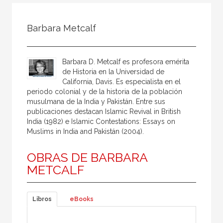
Todos
Colaborador
Barbara Metcalf
Compilador
Compiladora
Barbara D. Metcalf es profesora emérita
Coordinador
de Historia en la Universidad de
California, Davis. Es especialista en el
Editor
periodo colonial y de la historia de la población
musulmana de la India y Pakistán. Entre sus
Editora
publicaciones destacan Islamic Revival in British
Escritor
India (1982) e Islamic Contestations: Essays on
Muslims in India and Pakistán (2004).
Escritora
OBRAS DE BARBARA
Ilustrador
METCALF
Prologuista
Traductor
Libros
eBooks
Traductora