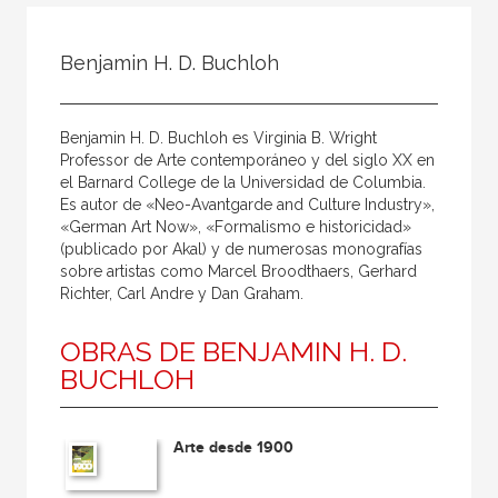
Todos
Colaborador
Benjamin H. D. Buchloh
Compilador
Compiladora
Benjamin H. D. Buchloh es Virginia B. Wright
Coordinador
Professor de Arte contemporáneo y del siglo XX en
el Barnard College de la Universidad de Columbia.
Editor
Es autor de «Neo-Avantgarde and Culture Industry»,
«German Art Now», «Formalismo e historicidad»
Editora
(publicado por Akal) y de numerosas monografías
Escritor
sobre artistas como Marcel Broodthaers, Gerhard
Richter, Carl Andre y Dan Graham.
Escritora
OBRAS DE BENJAMIN H. D.
Ilustrador
BUCHLOH
Prologuista
Traductor
Arte desde 1900
Traductora