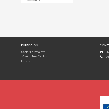
DIRECCIÓN
CONT
Sector Foresta nº 1
at
28760
Tres Cantos
91
España