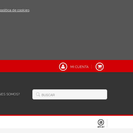
política de cookies
.
MI CUENTA
NES SOMOS?