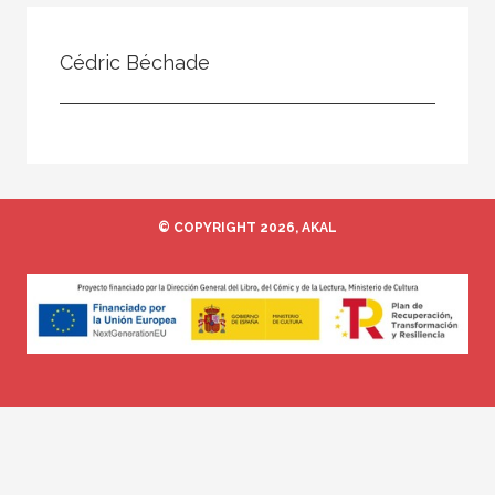
Todos
Colaborador
Cédric Béchade
Compilador
Compiladora
Coordinador
Editor
© COPYRIGHT 2026, AKAL
Editora
Escritor
Escritora
Ilustrador
Prologuista
Traductor
Traductora