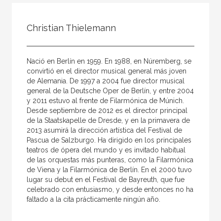
Todos
Colaborador
Christian Thielemann
Compilador
Compiladora
Nació en Berlín en 1959. En 1988, en Núremberg, se
Coordinador
convirtió en el director musical general más joven
de Alemania. De 1997 a 2004 fue director musical
Editor
general de la Deutsche Oper de Berlín, y entre 2004
y 2011 estuvo al frente de Filarmónica de Múnich.
Editora
Desde septiembre de 2012 es el director principal
Escritor
de la Staatskapelle de Dresde, y en la primavera de
2013 asumirá la dirección artística del Festival de
Escritora
Pascua de Salzburgo. Ha dirigido en los principales
teatros de ópera del mundo y es invitado habitual
Ilustrador
de las orquestas más punteras, como la Filarmónica
de Viena y la Filarmónica de Berlín. En el 2000 tuvo
Prologuista
lugar su debut en el Festival de Bayreuth, que fue
Traductor
celebrado con entusiasmo, y desde entonces no ha
faltado a la cita prácticamente ningún año.
Traductora