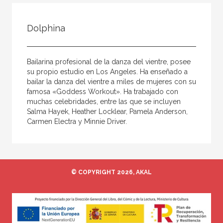
Todos
Colaborador
Dolphina
Compilador
Compiladora
Bailarina profesional de la danza del vientre, posee
Coordinador
su propio estudio en Los Angeles. Ha enseñado a
bailar la danza del vientre a miles de mujeres con su
Editor
famosa «Goddess Workout». Ha trabajado con
muchas celebridades, entre las que se incluyen
Editora
Salma Hayek, Heather Locklear, Pamela Anderson,
Escritor
Carmen Electra y Minnie Driver.
Escritora
Ilustrador
Prologuista
© COPYRIGHT 2026, AKAL
Traductor
Traductora