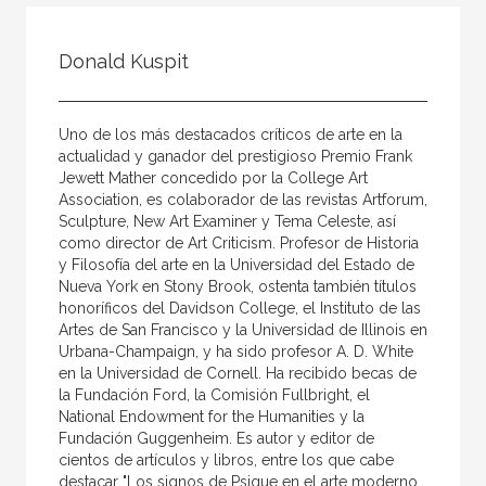
Todos
Colaborador
Donald Kuspit
Compilador
Compiladora
Uno de los más destacados críticos de arte en la
Coordinador
actualidad y ganador del prestigioso Premio Frank
Jewett Mather concedido por la College Art
Editor
Association, es colaborador de las revistas Artforum,
Sculpture, New Art Examiner y Tema Celeste, así
Editora
como director de Art Criticism. Profesor de Historia
Escritor
y Filosofía del arte en la Universidad del Estado de
Nueva York en Stony Brook, ostenta también títulos
Escritora
honoríficos del Davidson College, el Instituto de las
Artes de San Francisco y la Universidad de Illinois en
Ilustrador
Urbana-Champaign, y ha sido profesor A. D. White
en la Universidad de Cornell. Ha recibido becas de
Prologuista
la Fundación Ford, la Comisión Fullbright, el
Traductor
National Endowment for the Humanities y la
Fundación Guggenheim. Es autor y editor de
Traductora
cientos de artículos y libros, entre los que cabe
destacar "Los signos de Psique en el arte moderno