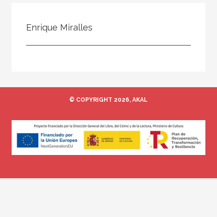
Todos
Colaborador
Enrique Miralles
Compilador
Compiladora
Coordinador
Editor
© COPYRIGHT 2026, AKAL
Editora
Escritor
Escritora
Ilustrador
Prologuista
Traductor
Traductora