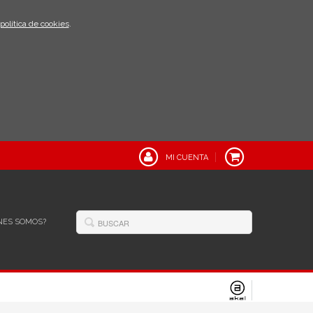
política de cookies
.
MI CUENTA
NES SOMOS?