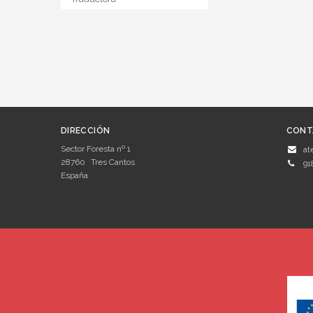
DIRECCIÓN
CONT
Sector Foresta nº 1
at
28760
Tres Cantos
91
España