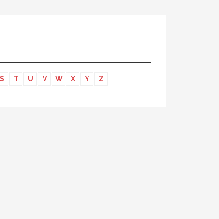
S
T
U
V
W
X
Y
Z