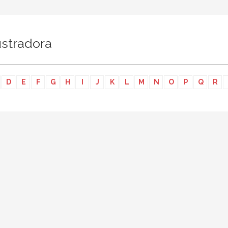
ustradora
D
E
F
G
H
I
J
K
L
M
N
O
P
Q
R