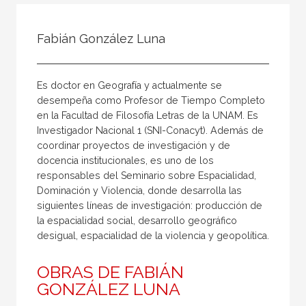
Todos
Colaborador
Fabián González Luna
Compilador
Compiladora
Es doctor en Geografía y actualmente se
Coordinador
desempeña como Profesor de Tiempo Completo
en la Facultad de Filosofía Letras de la UNAM. Es
Editor
Investigador Nacional 1 (SNI-Conacyt). Además de
Editora
coordinar proyectos de investigación y de
docencia institucionales, es uno de los
Escritor
responsables del Seminario sobre Espacialidad,
Escritora
Dominación y Violencia, donde desarrolla las
siguientes líneas de investigación: producción de
Ilustrador
la espacialidad social, desarrollo geográfico
desigual, espacialidad de la violencia y geopolítica.
Prologuista
Traductor
OBRAS DE FABIÁN
Traductora
GONZÁLEZ LUNA