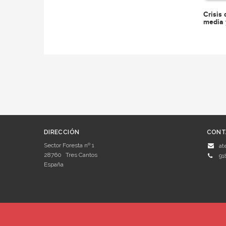
Crisis 
media 
DIRECCIÓN
CONT
Sector Foresta nº 1
at
28760
Tres Cantos
91
España