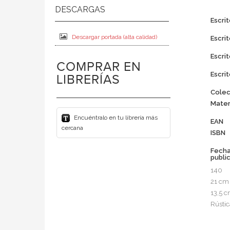
Escrit
Descargar portada (alta calidad)
Escrit
Escrit
COMPRAR EN
Escrit
LIBRERÍAS
Colec
Mater
Encuéntralo en tu librería más
EAN
cercana
ISBN
Fech
publi
140
21 cm
13,5 
Rústic