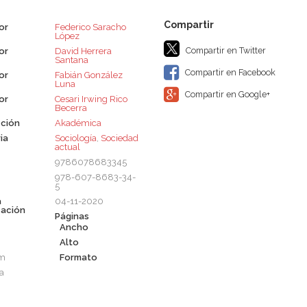
or
Federico Saracho
López
Compartir en Twitter
or
David Herrera
Santana
Compartir en Facebook
or
Fabián González
Luna
Compartir en Google+
or
Cesari Irwing Rico
Becerra
ción
Akadémica
ia
Sociología
,
Sociedad
actual
9786078683345
978-607-8683-34-
5
a
04-11-2020
cación
Páginas
Ancho
Alto
cm
Formato
a