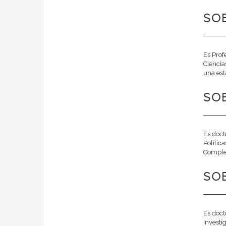
SOB
Es Prof
Ciencia
una est
SOB
Es doct
Polític
Complet
SOB
Es doct
Investi