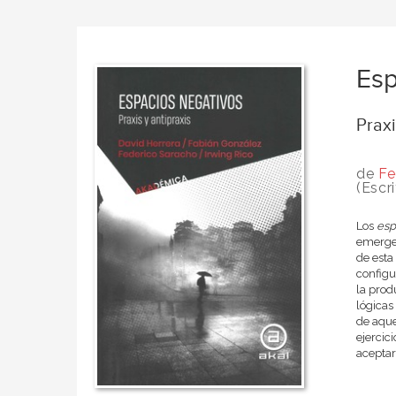
Esp
Praxi
de
Fe
(Escri
Los
esp
emergen
de esta
configu
la prod
lógicas
de aque
ejercic
aceptar