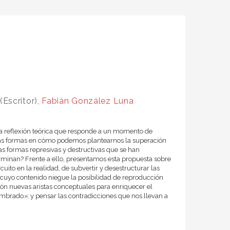
(Escritor),
Fabián González Luna
una reflexión teórica que responde a un momento de
 las formas en cómo podemos plantearnos la superación
s formas represivas y destructivas que se han
rminan? Frente a ello, presentamos esta propuesta sobre
ito en la realidad, de subvertir y desestructurar las
cuyo contenido niegue la posibilidad de reproducción
exión nuevas aristas conceptuales para enriquecer el
ombrado
»
; y pensar las contradicciones que nos llevan a