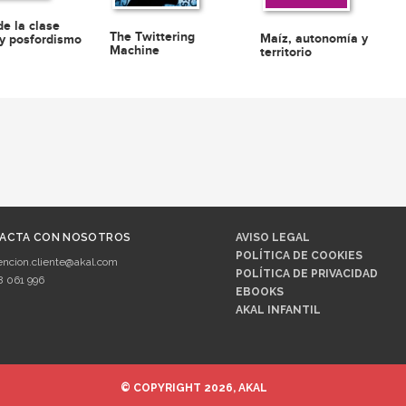
de la clase
The Twittering
Maíz, autonomía y
y posfordismo
Machine
territorio
ACTA CON NOSOTROS
AVISO LEGAL
POLÍTICA DE COOKIES
encion.cliente@akal.com
POLÍTICA DE PRIVACIDAD
8 061 996
EBOOKS
AKAL INFANTIL
© COPYRIGHT 2026, AKAL