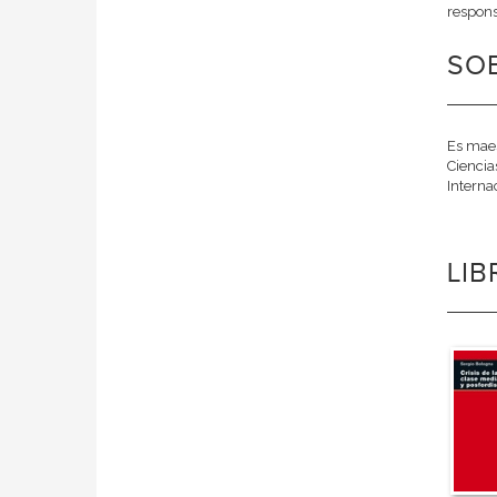
respons
SOB
Es maes
Ciencia
Interna
LI