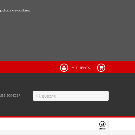
política de cookies
.
MI CUENTA
NES SOMOS?