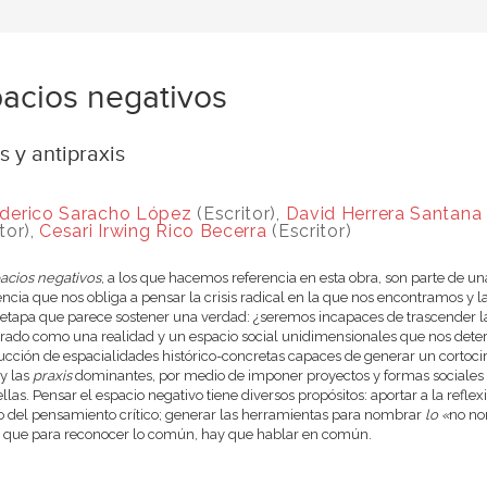
acios negativos
s y antipraxis
derico Saracho López
(Escritor),
David Herrera Santana
tor),
Cesari Irwing Rico Becerra
(Escritor)
acios negativos
, a los que hacemos referencia en esta obra, son parte de 
cia que nos obliga a pensar la crisis radical en la que nos encontramos y
 etapa que parece sostener una verdad: ¿seremos incapaces de trascender la
rado como una realidad y un espacio social unidimensionales que nos dete
ucción de espacialidades histórico-concretas capaces de generar un cortocircu
 y las
praxis
dominantes, por medio de imponer proyectos y formas sociales 
llas. Pensar el espacio negativo tiene diversos propósitos: aportar a la refl
io del pensamiento crítico; generar las herramientas para nombrar
lo
«
no n
 que para reconocer lo común, hay que hablar en común.