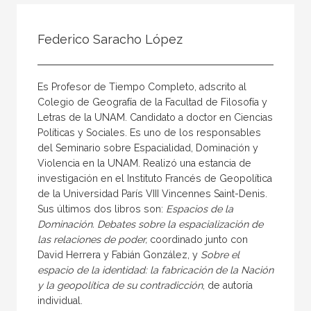
Todos
Colaborador
Federico Saracho López
Compilador
Compiladora
Es Profesor de Tiempo Completo, adscrito al
Coordinador
Colegio de Geografía de la Facultad de Filosofía y
Letras de la UNAM. Candidato a doctor en Ciencias
Editor
Políticas y Sociales. Es uno de los responsables
Editora
del Seminario sobre Espacialidad, Dominación y
Violencia en la UNAM. Realizó una estancia de
Escritor
investigación en el Instituto Francés de Geopolítica
Escritora
de la Universidad París VIII Vincennes Saint-Denis.
Sus últimos dos libros son:
Espacios de la
Ilustrador
Dominación. Debates sobre la espacialización de
las relaciones de poder,
coordinado junto con
Prologuista
David Herrera y Fabián González, y
Sobre el
Traductor
espacio de la identidad: la fabricación de la Nación
y la geopolítica de su contradicción
, de autoría
Traductora
individual.