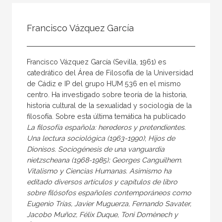
Todos
Colaborador
Francisco Vázquez García
Compilador
Compiladora
Francisco Vázquez García (Sevilla, 1961) es
Coordinador
catedrático del Área de Filosofía de la Universidad
de Cádiz e IP del grupo HUM 536 en el mismo
Editor
centro. Ha investigado sobre teoría de la historia,
Editora
historia cultural de la sexualidad y sociología de la
filosofía. Sobre esta última temática ha publicado
Escritor
La filosofía española: herederos y pretendientes.
Escritora
Una lectura sociológica (1963-1990)
;
Hijos de
Dionisos. Sociogénesis de una vanguardia
Ilustrador
nietzscheana (1968-1985); Georges Canguilhem.
Vitalismo y Ciencias Humanas. Asimismo ha
Prologuista
editado diversos artículos y capítulos de libro
Traductor
sobre filósofos españoles contemporáneos como
Eugenio Trías, Javier Muguerza, Fernando Savater,
Traductora
Jacobo Muñoz, Félix Duque, Toni Domènech y