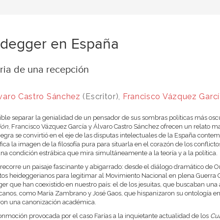
idegger en España
oria de una recepción
varo Castro Sánchez
(Escritor),
Francisco Vázquez Garc
ible separar la genialidad de un pensador de sus sombras políticas más os
ión
, Francisco Vázquez García y Ál­varo Castro Sánchez ofrecen un relato ma
egra se convirtió en el eje de las disputas intelectuales de la España contemp
ica la ima­gen de la filosofía pura para situarla en el corazón de los con­flict
na condición estrábica que mira simultáneamente a la teoría y a la política.
o recorre un paisaje fascinante y abigarrado: desde el diá­logo dramático de 
os heideggerianos para legitimar al Movimiento Nacional en plena Guerra Ci
er que han coexistido en nuestro país: el de los jesuitas, que buscaban una a
canos, como María Zambra­no y José Gaos, que hispanizaron su ontología en 
ron una canoni­zación académica.
onmoción provocada por el caso Farías a la inquietante actualidad de los
Cu