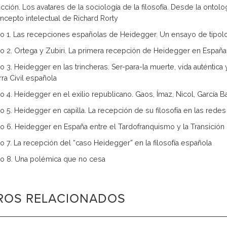
ucción. Los avatares de la sociología de la filosofía. Desde la ontolo
ncepto intelectual de Richard Rorty
lo 1. Las recepciones españolas de Heidegger. Un ensayo de tipol
lo 2. Ortega y Zubiri. La primera recepción de Heidegger en España
lo 3. Heidegger en las trincheras. Ser-para-la muerte, vida auténtica
rra Civil española
lo 4. Heidegger en el exilio republicano. Gaos, Ímaz, Nicol, García
lo 5. Heidegger en capilla. La recepción de su filosofía en las redes
lo 6. Heidegger en España entre el Tardofranquismo y la Transición
lo 7. La recepción del “caso Heidegger” en la filosofía española
lo 8. Una polémica que no cesa
BROS RELACIONADOS