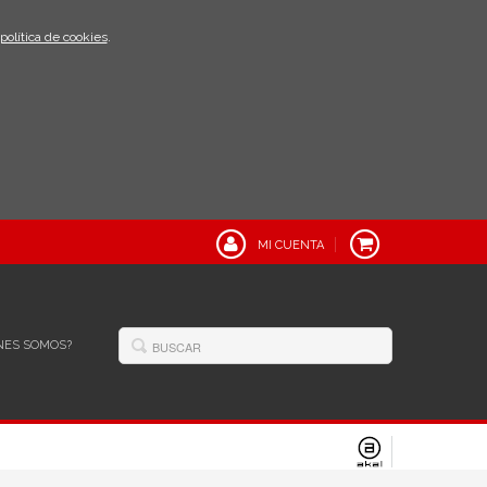
política de cookies
.
MI CUENTA
NES SOMOS?