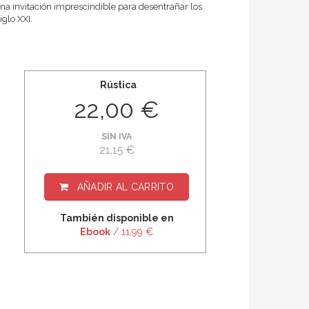
 Una invitación imprescindi­ble para desentrañar los
glo XXI.
Rústica
22,00 €
SIN IVA
21,15 €
AÑADIR AL CARRITO
También disponible en
Ebook
/ 11,99 €