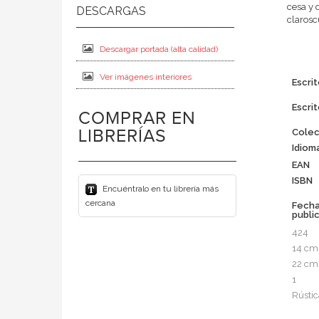
cesa y 
clarosc
Descargar portada (alta calidad)
Ver imágenes interiores
Escrit
Escrit
COMPRAR EN
LIBRERÍAS
Colec
Idiom
EAN
ISBN
Encuéntralo en tu librería más
cercana
Fech
publi
424
14 cm
22 cm
1
Rústic