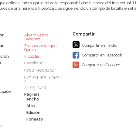
que obliga a interrogarse sobre la respon­sabilidad histórica del intelectual.
uros de una herencia filosófica que sigue siendo un campo de batalla en el si
or
Álvaro Castro
Sánchez
Compartir en Twitter
or
Francisco Vázquez
García
Compartir en Facebook
ción
Filosofía
a
Castellano
Compartir en Google+
9788446058564
978-84-460-5856-
4
a
22-05-2026
cación
Páginas
Ancho
Alto
Edición
Formato
a