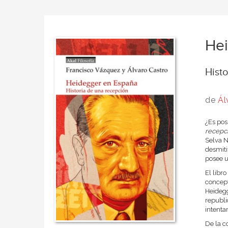
He
Hist
de
Ál
¿Es pos
recepc
Selva N
desmitif
posee u
El libr
concept
Heidegg
republi
intenta
De la c