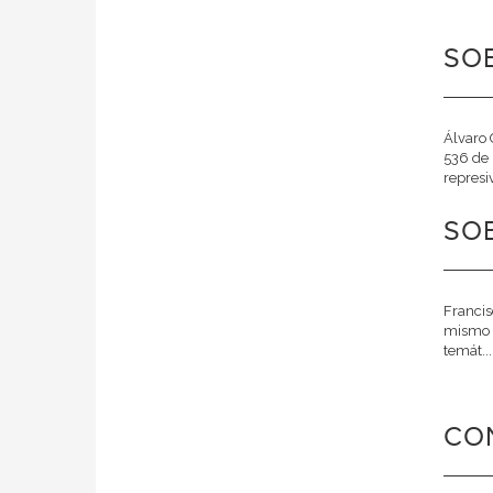
SO
Álvaro 
536 de 
represi
SOB
Francis
mismo ce
temát..
CO