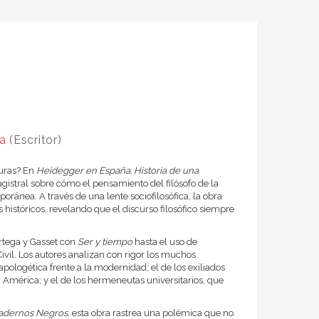
ía
(Escritor)
curas? En
Heidegger en España. Historia de una
gistral sobre cómo el pensamiento del filósofo de la
oránea. A través de una lente sociofilosófica, la obra
os históricos, revelando que el discurso filosófico siempre
Ortega y Gasset con
Ser y tiempo
hasta el uso de
vil. Los autores analizan con rigor los muchos
pologética frente a la modernidad; el de los exiliados
América; y el de los hermeneutas universitarios, que
adernos Negros
, esta obra rastrea una polé­mica que no