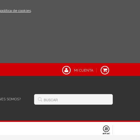
política de cookies
.
MI CUENTA
NES SOMOS?