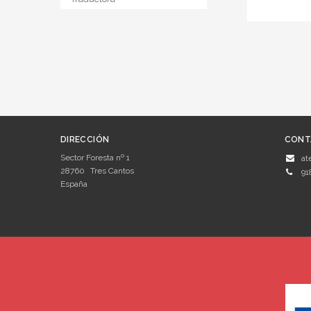
DIRECCIÓN
CONT
Sector Foresta nº 1
at
28760
Tres Cantos
91
España