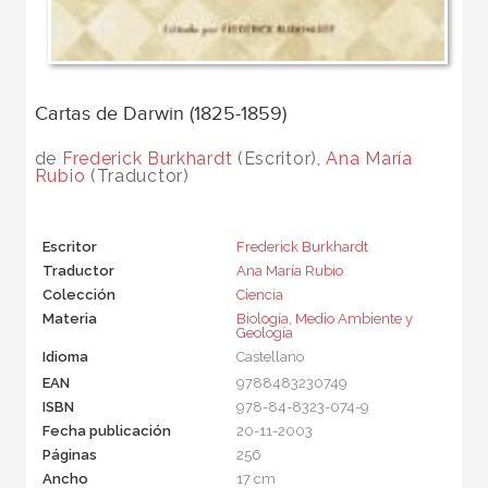
Cartas de Darwin (1825-1859)
de
Frederick Burkhardt
(Escritor),
Ana María
Rubio
(Traductor)
Escritor
Frederick Burkhardt
Traductor
Ana María Rubio
Colección
Ciencia
Materia
Biología, Medio Ambiente y
Geología
Idioma
Castellano
EAN
9788483230749
ISBN
978-84-8323-074-9
Fecha publicación
20-11-2003
Páginas
256
Ancho
17 cm