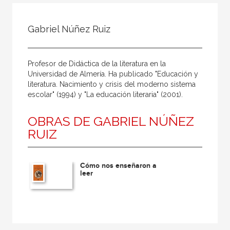
Todos
Colaborador
Gabriel Núñez Ruiz
Compilador
Compiladora
Profesor de Didáctica de la literatura en la
Coordinador
Universidad de Almería. Ha publicado "Educación y
literatura. Nacimiento y crisis del moderno sistema
Editor
escolar" (1994) y "La educación literaria" (2001).
Editora
OBRAS DE GABRIEL NÚÑEZ
Escritor
RUIZ
Escritora
Ilustrador
Cómo nos enseñaron a
leer
Prologuista
Traductor
Traductora