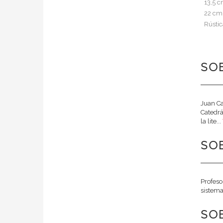
13,5 
22 cm
Rústic
SOB
Juan Ca
Catedrá
la lite...
SOB
Profeso
sistema
SO