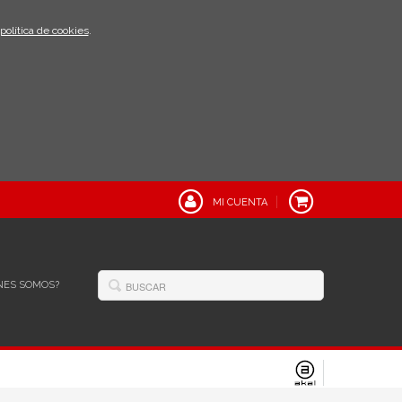
política de cookies
.
MI CUENTA
NES SOMOS?