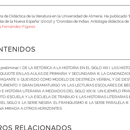
ra de Didáctica de la literatura en la Universidad de Almería. Ha publicado 'E
ta de la Nueva España' (2002) y 'Cronistas de Indias. Antología didáctica de 
 Fernández-Fígares
NTENIDOS
o preliminar I. DE LA RETÓRICA A LA HISTORIA EN EL SIGLO XIX I. LAS 
N QUIJOTE EN LAS AULAS DE PRIMARIA Y SECUNDARIA III. LA CANONIZA
VAGANTE V. QUEVEDO COMO MODELO DE DESTREZA VERBAL Y DE DESVI
URIENTO Y GRAN DRAMATURGO VII. LAS LECTURAS ESCOLARES DE BÉCQ
O E HISTORIA LITERARIA A MEDIADOS DEL SIGLO XIX IX. UN EJEMPLO PR
UTO-ESCUELA Y LA ESCUELA DE TRABAJO II. LAS HISTORIAS LITERARIAS EN
EL SIGLO II. LA SERIE NEGRA: EL FRANQUISMO III. LA SERIE PARALELA II
UNA MIRADA A OTROS HORIZONTES
BROS RELACIONADOS