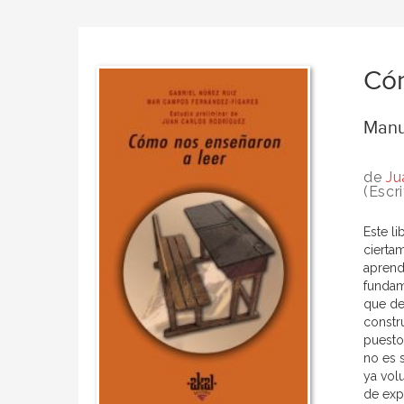
Cóm
Manu
de
Ju
(Escri
Este li
ciertam
aprend
fundame
que de
constr
puesto
no es 
ya vol
de exp