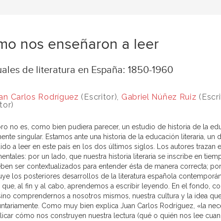
o nos enseñaron a leer
ales de literatura en España: 1850-1960
an Carlos Rodríguez
(Escritor),
Gabriel Núñez Ruiz
(Escri
tor)
bro no es, como bien pudiera parecer, un estudio de historia de la edu
ente singular. Estamos ante una historia de la educación literaria, u
ido a leer en este país en los dos últimos siglos. Los autores traza
ntales: por un lado, que nuestra historia literaria se inscribe en ti
ben ser contextualizados para entender ésta de manera correcta; por o
uye los posteriores desarrollos de la literatura española contemporán
 que, al fin y al cabo, aprendemos a escribir leyendo. En el fondo, co
sino comprendernos a nosotros mismos, nuestra cultura y la idea que
untariamente. Como muy bien explica Juan Carlos Rodríguez, «la nece
licar cómo nos construyen nuestra lectura (qué o quién nos lee cua