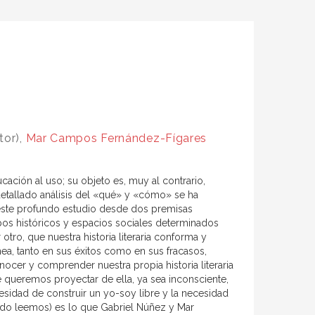
tor),
Mar Campos Fernández-Fígares
cación al uso; su objeto es, muy al contrario,
n detallado análisis del «qué» y «cómo» se ha
n este profundo estudio desde dos premisas
empos históricos y espacios sociales determinados
tro, que nuestra historia literaria conforma y
ea, tanto en sus éxitos como en sus fracasos,
nocer y comprender nuestra propia historia literaria
 queremos proyectar de ella, ya sea inconsciente,
sidad de construir un yo-soy libre y la necesidad
ndo leemos) es lo que Gabriel Núñez y Mar