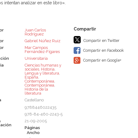
 intentan analizar en este libro».
or
Juan Carlos
Rodríguez
Compartir en Twitter
or
Gabriel Núñez Ruiz
or
Mar Campos
Compartir en Facebook
Fernández-Fígares
ción
Universitaria
Compartir en Google+
ia
Ciencias humanas y
sociales
,
Historia
,
Lengua y literatura
,
España
,
Contemporánea
,
Contemporánea
,
Historia de la
literatura
a
Castellano
9788446022435
978-84-460-2243-5
a
21-09-2005
cación
Páginas
Ancho