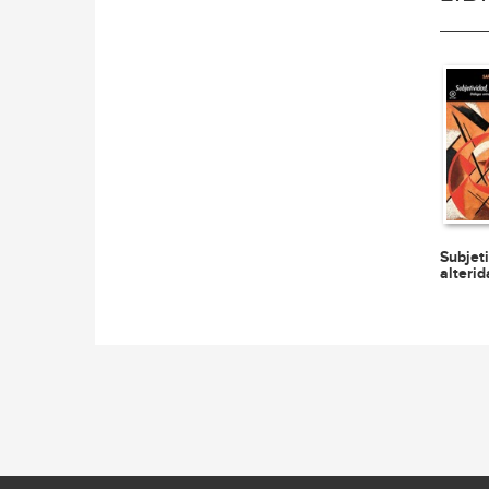
Subjet
alteri