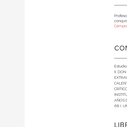
Profeso
conquis
Campos
CO
Estudi
II. DO
EXTRA
CALENT
CRÍTIC
INSTIT
AÑOS D
68 I. 
LI