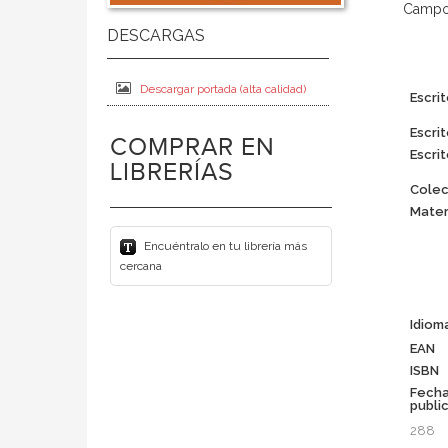
Campos
Descargar portada (alta calidad)
Escrit
Escrit
COMPRAR EN
Escrit
LIBRERÍAS
Colec
Mater
Encuéntralo en tu librería más
cercana
Idiom
EAN
ISBN
Fech
publi
288