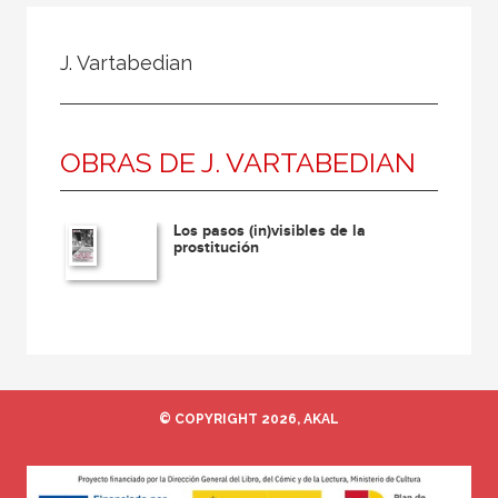
Todos
Colaborador
J. Vartabedian
Compilador
Compiladora
OBRAS DE J. VARTABEDIAN
Coordinador
Editor
Los pasos (in)visibles de la
Editora
prostitución
Escritor
Escritora
Ilustrador
Prologuista
© COPYRIGHT 2026, AKAL
Traductor
Traductora