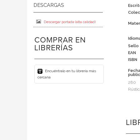
Escrit
Colec
Descargar portada (alta calidad)
Mater
COMPRAR EN
Idiom
LIBRERÍAS
Sello
EAN
ISBN
Fech
Encuéntralo en tu librería más
publi
cercana
280
Rústic
LI