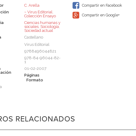
or
C. Arella
Compartir en Facebook
ción
~ Virus Editorial.
Compartir en Google+
Colección Ensayo
ia
Ciencias humanas y
sociales
,
Sociología
,
Sociedad actual
a
Castellano
Virus Editorial
9788496044821
978-84-96044-82-
1
a
01-02-2007
cación
Páginas
Formato
a
BROS RELACIONADOS