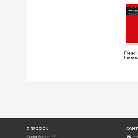
Freud: 
literat
DIRECCIÓN
CONT
Sector Foresta nº 1
at