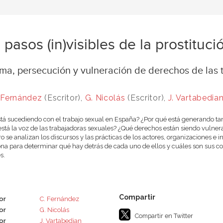
 pasos (in)visibles de la prostituci
gma, persecución y vulneración de derechos de las
 Fernández
(Escritor),
G. Nicolás
(Escritor),
J. Vartabedia
tá sucediendo con el trabajo sexual en España? ¿Por qué está generando tant
stá la voz de las trabajadoras sexuales? ¿Qué derechos están siendo vulne
bro se analizan los discursos y las prácticas de los actores, organizaciones e 
na para determinar qué hay detrás de cada uno de ellos y cuáles son sus co
s.
or
C. Fernández
or
G. Nicolás
Compartir en Twitter
or
J. Vartabedian