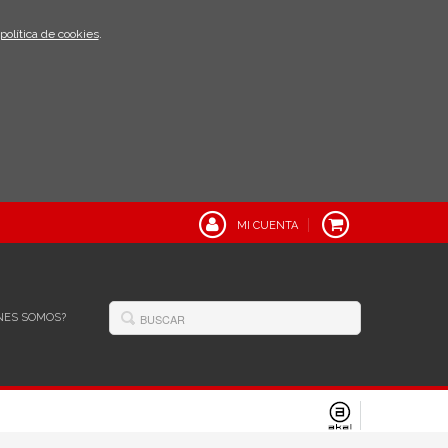
política de cookies
.
MI CUENTA
NES SOMOS?