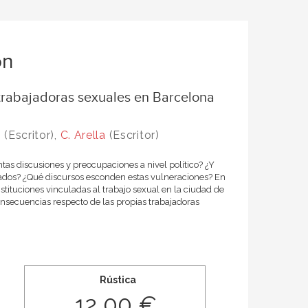
ón
 trabajadoras sexuales en Barcelona
n
(Escritor),
C. Arella
(Escritor)
as discusiones y preocupaciones a nivel político? ¿Y
rados? ¿Qué discursos esconden estas vulneraciones? En
instituciones vinculadas al trabajo sexual en la ciudad de
nsecuencias respecto de las propias trabajadoras
Rústica
12,00 €