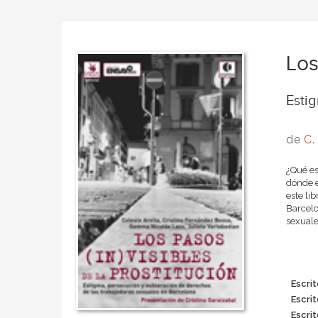
Los
Esti
de
C.
¿Qué es
dónde e
este li
Barcelo
sexuale
Escrit
Escrit
Escrit