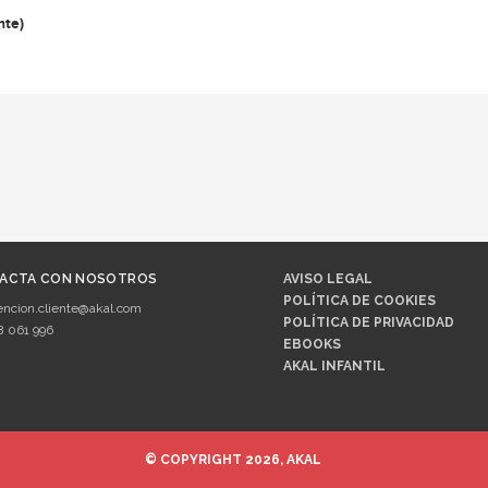
hte)
ACTA CON NOSOTROS
AVISO LEGAL
POLÍTICA DE COOKIES
encion.cliente@akal.com
POLÍTICA DE PRIVACIDAD
8 061 996
EBOOKS
AKAL INFANTIL
© COPYRIGHT 2026, AKAL