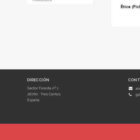
Ética (Fic
DIRECCIÓN
CONT
Sector Foresta nº 1
at
28760
Tres Cantos
91
España