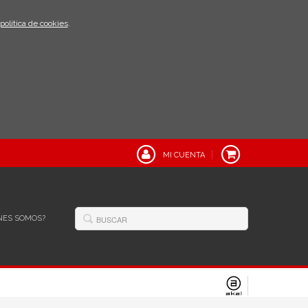
política de cookies
.
MI CUENTA
NES SOMOS?