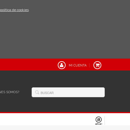
política de cookies
.
MI CUENTA
NES SOMOS?