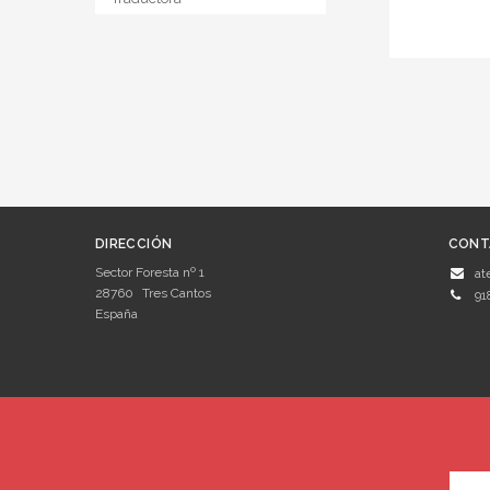
DIRECCIÓN
CONT
Sector Foresta nº 1
at
28760
Tres Cantos
91
España