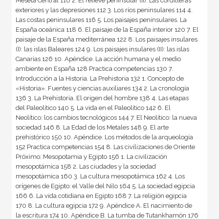
Meseta Central 110 2. El relieve peninsular (II). Las cordilleras
exteriores y las depresiones 112 3. Los ríos peninsulares 114 4.
Las costas peninsulares 116 5. Los paisajes peninsulares. La
España oceánica 118 6. El paisaje de la España interior 120 7. El
paisaje de la España mediterránea 122 8. Los paisajes insulares
(I): las islas Baleares 124 9. Los paisajes insulares (II): las islas
Canarias 126 10. Apéndice. La acción humana y el medio
ambiente en España 128 Practica competencias 130 7.
Introducción a la Historia. La Prehistoria 132 1. Concepto de
«Historia». Fuentes y ciencias auxiliares 134 2. La cronología
136 3. La Prehistoria. El origen del hombre 138 4. Las etapas
del Paleolítico 140 5. La vida en el Paleolítico 142 6. El
Neolítico: los cambios tecnológicos 144 7. El Neolítico: la nueva
sociedad 146 8. La Edad de los Metales 148 9. El arte
prehistórico 150 10. Apéndice. Los métodos de la arqueología
152 Practica competencias 154 8. Las civilizaciones de Oriente
Próximo: Mesopotamia y Egipto 156 1. La civilización
mesopotámica 158 2. Las ciudades y la sociedad
mesopotámica 160 3. La cultura mesopotámica 162 4. Los
orígenes de Egipto: el Valle del Nilo 164 5. La sociedad egipcia
166 6. La vida cotidiana en Egipto 168 7. La religión egipcia
170 8. La cultura egipcia 172 9. Apéndice A. El nacimiento de
la escritura 174 10. Apéndice B. La tumba de Tutankhamón 176