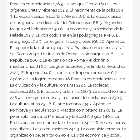
Practica competencias 178 9. La antigua Grecia 180 1. Los
orígenes. Creta y Micenas 182 2. El nacimiento de la polis 184
3. La época clásica: Esparta y Atenas 186 4. La época clásica:
de las guerras médicas a la del Peloponeso 188 5. Alejandro
Magno y el helenismo 190 6. La economía y la sociedad de la
Hélade 192 7. La vida cotidiana en las polis griegas 194 8. El
arte griego 196 9. La religión: mitos y dioses 198 10. Apéndice.
El legado de la cultura griega 200 Practica competencias 202
10. Roma 204 1. Los inicios de Roma. La Monarquía 206 2. La
República 208 3. La expansión de Roma y el dominio
mediterráneo 210 4. Las guerras civiles y el fin de la República
212 5. El Imperio 214 6. La crisis del Imperio romano 216 7.
Apéndice. La legión romana 218 Practica competencias 220 11.
La civilización y la cultura romanas 222 1. La sociedad
esclavista 224 2. El trabajo y la familia 226 3. La ciudad romana
228 4. La religión romana y la difusión del cristianismo 230 5.
La cultura latina 232 6. El arte romano 234 7. Apéndice.
Pompeya y Herculano 236 Practica competencias 238 12. La
península Ibérica: la Prehistoria y la Edad Antigua 240 1. La
Prehistoria peninsular hasta el I milenio 242 2. Tartesios, íberos
y celtíberos. Las colonizaciones 244 3. La conquista romana. La
organización del territorio 246 4. La vida económica y social