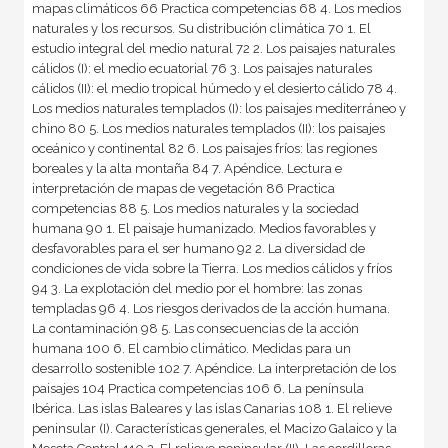
mapas climáticos 66 Practica competencias 68 4. Los medios
naturales y los recursos. Su distribución climática 70 1. El
estudio integral del medio natural 72 2. Los paisajes naturales
cálidos (I): el medio ecuatorial 76 3. Los paisajes naturales
cálidos (II): el medio tropical húmedo y el desierto cálido 78 4.
Los medios naturales templados (I): los paisajes mediterráneo y
chino 80 5. Los medios naturales templados (II): los paisajes
oceánico y continental 82 6. Los paisajes fríos: las regiones
boreales y la alta montaña 84 7. Apéndice. Lectura e
interpretación de mapas de vegetación 86 Practica
competencias 88 5. Los medios naturales y la sociedad
humana 90 1. El paisaje humanizado. Medios favorables y
desfavorables para el ser humano 92 2. La diversidad de
condiciones de vida sobre la Tierra. Los medios cálidos y fríos
94 3. La explotación del medio por el hombre: las zonas
templadas 96 4. Los riesgos derivados de la acción humana.
La contaminación 98 5. Las consecuencias de la acción
humana 100 6. El cambio climático. Medidas para un
desarrollo sostenible 102 7. Apéndice. La interpretación de los
paisajes 104 Practica competencias 106 6. La península
Ibérica. Las islas Baleares y las islas Canarias 108 1. El relieve
peninsular (I). Características generales, el Macizo Galaico y la