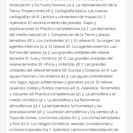
localización y los husos horarios 14 4. La representación de la
Tierra. Proyecciones 16 5. Cartografía básica. Las nuevas
cartografías 18 6. Lectura y comentario de mapas 20 7.
Apéndice. El reconocimiento del planeta. Viajes y
exploraciones 22 Practica competencias 24 2. Los elementos
del medio natural 26 1. Composición de la Tierra y placas
terrestres 28 2. Los continentes 30 3. El relieve (I). Su origen: los
agentes internos 32 4. El relieve (II). Los agentes externos. Las
formas del relieve 34 5. Las grandes unidades del relieve
terrestre (I): Asia y América 36 6. Las grandes unidades del
relieve terrestre (II): África y Antártida 38 7. Las grandes
unidades del relieve terrestre (III): Europa y Oceanía 40 8. Las
aguas marinas y los océanos 42 9. Las aguas continentales:
ríos, lagos, aguas subterráneas y glaciares 44 10. El relieve
oceánico: costas y fondos marinos 46 11. Apéndice. Terremotos
y volcanes 48 Practica competencias 50 3. La atmósfera y el
medio climático 52 1. La atmósfera y los fenómenos
atmosféricos 54 2. La temperatura, la humedad y las
precipitaciones 56 3. La presión atmosférica y los vientos 58 4.
Tipos de climas. Los climas cálidos 60 5. Los climas templados
y fríos 62 6. Los riesgos climáticos: sequías, inundaciones y
ciclones tropicales 64 7. Apéndice. Lectura e interpretación de