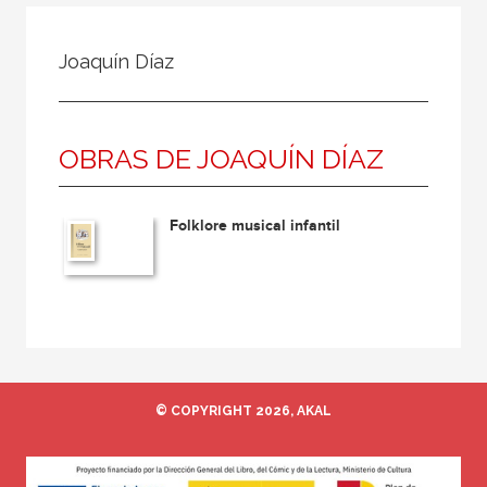
Todos
Colaborador
Joaquín Díaz
Compilador
Compiladora
OBRAS DE JOAQUÍN DÍAZ
Coordinador
Editor
Folklore musical infantil
Editora
Escritor
Escritora
Ilustrador
Prologuista
© COPYRIGHT 2026, AKAL
Traductor
Traductora