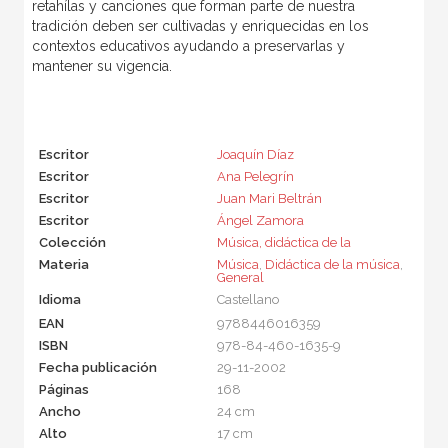
retahílas y canciones que forman parte de nuestra
tradición deben ser cultivadas y enriquecidas en los
contextos educativos ayudando a preservarlas y
mantener su vigencia.
Escritor
Joaquín Díaz
Escritor
Ana Pelegrín
Escritor
Juan Mari Beltrán
Escritor
Ángel Zamora
Colección
Música, didáctica de la
Materia
Música
,
Didáctica de la música
,
General
Idioma
Castellano
EAN
9788446016359
ISBN
978-84-460-1635-9
Fecha publicación
29-11-2002
Páginas
168
Ancho
24 cm
Alto
17 cm