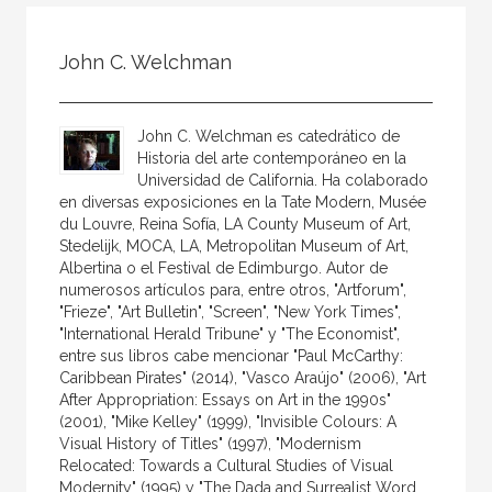
Todos
Colaborador
John C. Welchman
Compilador
Compiladora
John C. Welchman es catedrático de
Coordinador
Historia del arte contemporáneo en la
Universidad de California. Ha colaborado
Editor
en diversas exposiciones en la Tate Modern, Musée
du Louvre, Reina Sofía, LA County Museum of Art,
Editora
Stedelijk, MOCA, LA, Metropolitan Museum of Art,
Escritor
Albertina o el Festival de Edimburgo. Autor de
numerosos artículos para, entre otros, "Artforum",
Escritora
"Frieze", "Art Bulletin", "Screen", "New York Times",
"International Herald Tribune" y "The Economist",
Ilustrador
entre sus libros cabe mencionar "Paul McCarthy:
Caribbean Pirates" (2014), "Vasco Araújo" (2006), "Art
Prologuista
After Appropriation: Essays on Art in the 1990s"
Traductor
(2001), "Mike Kelley" (1999), "Invisible Colours: A
Visual History of Titles" (1997), "Modernism
Traductora
Relocated: Towards a Cultural Studies of Visual
Modernity" (1995) y "The Dada and Surrealist Word