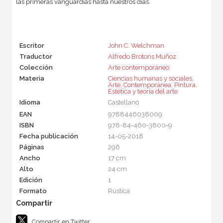
las primeras vanguardias hasta nuestros días.
Escritor
John C. Welchman
Traductor
Alfredo Brotons Muñoz
Colección
Arte contemporáneo
Materia
Ciencias humanas y sociales
,
Arte
,
Contemporánea
,
Pintura
,
Estética y teoría del arte
Idioma
Castellano
EAN
9788446038009
ISBN
978-84-460-3800-9
Fecha publicación
14-05-2018
Páginas
296
Ancho
17 cm
Alto
24 cm
Edición
1
Formato
Rústica
Compartir en Twitter