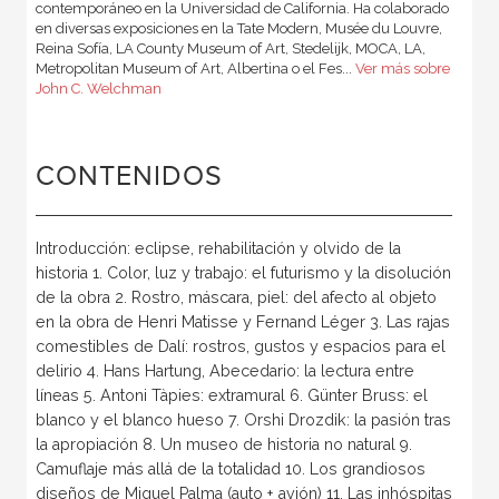
contemporáneo en la Universidad de California. Ha colaborado
en diversas exposiciones en la Tate Modern, Musée du Louvre,
Reina Sofía, LA County Museum of Art, Stedelijk, MOCA, LA,
Metropolitan Museum of Art, Albertina o el Fes...
Ver más sobre
John C. Welchman
CONTENIDOS
Introducción: eclipse, rehabilitación y olvido de la
historia 1. Color, luz y trabajo: el futurismo y la disolución
de la obra 2. Rostro, máscara, piel: del afecto al objeto
en la obra de Henri Matisse y Fernand Léger 3. Las rajas
comestibles de Dalí: rostros, gustos y espacios para el
delirio 4. Hans Hartung, Abecedario: la lectura entre
líneas 5. Antoni Tàpies: extramural 6. Günter Bruss: el
blanco y el blanco hueso 7. Orshi Drozdik: la pasión tras
la apropiación 8. Un museo de historia no natural 9.
Camuflaje más allá de la totalidad 10. Los grandiosos
diseños de Miguel Palma (auto + avión) 11. Las inhóspitas