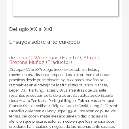
Del siglo XX al XXI
Ensayos sobre arte europeo
de
John C. Welchman
(Escritor),
Alfredo
Brotons Muñoz
(Traductor)
Del siglo XX al XXI
recoge trece textos sobre artistas y
movimientos artísticos europeos. Los seis primeros abordan
prácticas desde principios del siglo xx hasta los años 60
rastreables en el trabajo de los futuristas italianos, Matisse,
Léger, Dalí, Hartung, Tàpies y Brus, mientras que los siete
restantes se ocupan de la obra de artistas actuales de España
(José Álvaro Perdices), Portugal (Miguel Palma, Vasco Araújo),
Francia (Xavier Veilhan), Bélgica (Jan de Cock), Hungría (Orschi
Drozdik) y Alemania (Andy Hope 1930). Este abanico plural de
temas, periodos y materiales adquiere unidad gracias a la
atención que presta el autor al modo en que los mencionados
creadores han recibido y negociado las historias tanto sociales